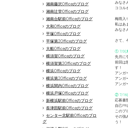
みなさ
湘南藤沢Officeのブログ
ココルポ
湘南辻堂Officeのブログ
湘南台駅前Officeのブログ
梅雨入
私はあ
大和Officeのブログ
みなさ
平塚Officeのブログ
さて、
平塚第2Officeのブログ
大船Officeのブログ
① 7/
横須賀Officeのブログ
先月に
前回は
横須賀第2Officeのブログ
す！
横浜Officeのブログ
アンガ
横浜第2Officeのブログ
アンガ
アンガ
横浜関内Officeのブログ
横浜戸塚Officeのブログ
② 7/
応募書
新横浜駅前Officeのブログ
自己P
長津田駅前Officeのブログ
このプ
センター北駅前Officeのブロ
その強
グ
う！