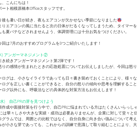
ん、こんにちは！
ート相模原橋本Officeスタッフです。
り後も暑い日が続き、夜もエアコンが欠かせない季節になりました
まりエアコンの風に当たると次の日体がだるくなってしまうため、タイマーを
んも夏バテなどされませんよう、体調管理には十分お気をつけください。
今回は7月のおすすめプログラムを3つご紹介いたします！
3(木) アンガーマネジメント②
引き続きアンガーマネジメント第2弾です！
怒りの感情が生まれたときの応急処置についてお伝えしましたが、今回は怒り
ーログは、小さなイライラであっても日々書き留めておくことにより、様々な
ーログを正しい書くことができると、自分の怒りの傾向や思考を理解すること
ーログ以外にも、呼吸法などの具体的な対策方法もお伝えします！
16(水) 自己PRの芽を見つけよう
類作成や面接対策を行う中で、自己PRに悩まれている方はたくさんいらっし
Rには華々しさや大きな実績・成功は必要ありませんが、企業に対して堂々と
ログラムでは、周囲との比較ではなく、自分自身に向き合い強みについて考え
みが小さな芽であっても、これからの訓練で意識して取り組むことにより、大