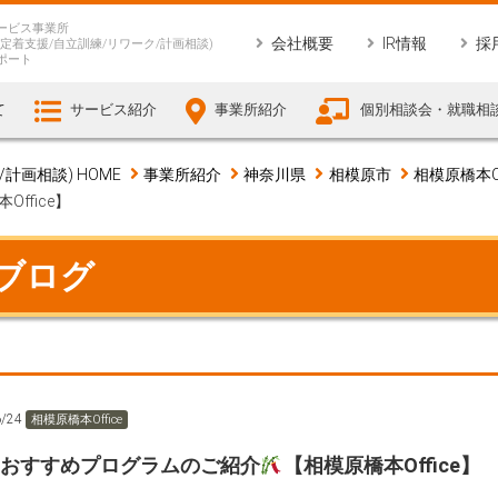
ービス事業所
会社概要
IR情報
採
定着支援/自立訓練/リワーク/計画相談)
ポート
て
サービス紹介
事業所紹介
個別相談会・就職相
画相談) HOME
事業所紹介
神奈川県
相模原市
相模原橋本Of
Office】
 ブログ
6/24
相模原橋本Office
のおすすめプログラムのご紹介
【相模原橋本Office】