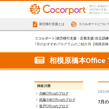
障がい者福祉サ
(就労移行支援・
株式会社ココル
就労移行支援とは
ココルポートについ
ココルポート(就労移行支援・定着支援/自立訓練/計
7月のおすすめプログラムのご紹介
【相模原橋本
相模原橋本Office
神奈川県
2025/0
川崎Officeのブログ
武蔵小杉Officeのブログ
7月
登戸Officeのブログ