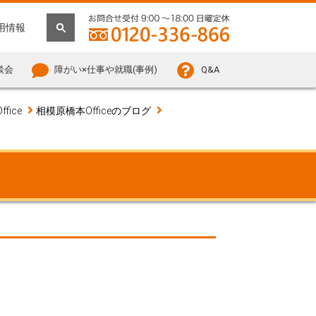
用情報
談会
障がい×仕事や就職(事例)
Q&A
fice
相模原橋本Officeのブログ