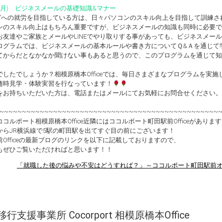
28(月) ビジネスメールの基礎知識&マナー
職”への就労を目指している方は、日々パソコンのスキル向上を目指して訓練
ンのスキル向上はもちろん重要ですが、ビジネスメールの知識も同時に必要で
お友達やご家族とメールやLINEでやり取りする事があっても、ビジネスメー
ログラムでは、ビジネスメールの基本ルールや書き方についてＱ&Ａを通じて
てからだとなかなか聞けない事もあると思うので、このプログラムを通じて知
でしたでしょうか？相模原橋本Officeでは、毎日さまざまなプログラムを実施
随時見学・体験実習を行なっています！
をお持ちいただいた方は、電話またはメールにてお気軽にお問合せください。
~~~~~~~~~~~~~~~~~~~~~~~~~~~~~~~~~~~~~~~~~~~~~~~~~
コルポート相模原橋本Office近隣にはココルポート町田駅前Officeがありま
からJR横浜線で5駅の町田駅を出てすぐ目の前にございます！
前Officeの最新ブログのリンクを以下に記載しておりますので、
もぜひご覧いただければと思います！！
「就職した後の悩みや不安はどうすれば？」～ココルポート町田駅前
行支援事業所 Cocorport 相模原橋本Office