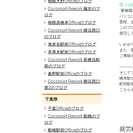
相模大野Officeのブログ
③ 7/
Cocorport Rework 藤沢のブ
“事務
ログ
パソコ
普段、
相模原橋本Officeのブログ
このプ
Cocorport Rework 横浜西口
就労し
のブログ
海老名駅前Officeのブログ
いかが
また、
本厚木駅前Officeのブログ
ご興味
Cocorport Rework 新横浜駅
前のブログ
~~~~~
そしてコ
秦野駅前Officeのブログ
橋本駅
Cocorport Rework 横浜西口
町田駅
第2のブログ
こちら
千葉県
千葉Officeのブログ
Cocorport Rework 船橋のブ
ログ
就労移
船橋駅前Officeのブログ