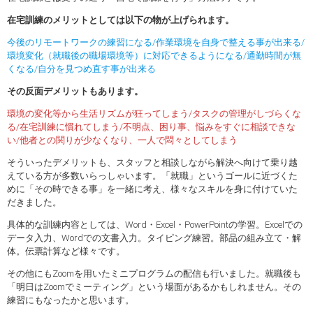
在宅訓練のメリットとしては以下の物が上げられます。
今後のリモートワークの練習になる/作業環境を自身で整える事が出来る/
環境変化（就職後の職場環境等）に対応できるようになる/通勤時間が無
くなる/自分を見つめ直す事が出来る
その反面デメリットもあります。
環境の変化等から生活リズムが狂ってしまう/タスクの管理がしづらくな
る/在宅訓練に慣れてしまう/不明点、困り事、悩みをすぐに相談できな
い/他者との関りが少なくなり、一人で悶々としてしまう
そういったデメリットも、スタッフと相談しながら解決へ向けて乗り越
えている方が多数いらっしゃいます。「就職」というゴールに近づくた
めに「その時できる事」を一緒に考え、様々なスキルを身に付けていた
だきました。
具体的な訓練内容としては、Word・Excel・PowerPointの学習。Excelでの
データ入力、Wordでの文書入力。タイピング練習。部品の組み立て・解
体。伝票計算など様々です。
その他にもZoomを用いたミニプログラムの配信も行いました。就職後も
「明日はZoomでミーティング」という場面があるかもしれません。その
練習にもなったかと思います。