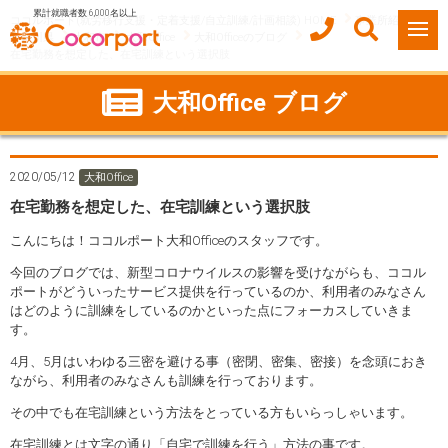
累計就職者数 6,000名以上
ココルポート(就労移行支援・定着支援/自立訓練/計画相談) HOME
事業所紹介
神奈川県
大和市
大和Office
大和Officeのブログ
在宅勤務を想定した、在宅訓練という選択肢
大和Office ブログ
2020/05/12
大和Office
在宅勤務を想定した、在宅訓練という選択肢
こんにちは！ココルポート大和Officeのスタッフです。
今回のブログでは、新型コロナウイルスの影響を受けながらも、ココル
ポートがどういったサービス提供を行っているのか、利用者のみなさん
はどのように訓練をしているのかといった点にフォーカスしていきま
す。
4月、5月はいわゆる三密を避ける事（密閉、密集、密接）を念頭におき
ながら、利用者のみなさんも訓練を行っております。
その中でも在宅訓練という方法をとっている方もいらっしゃいます。
在宅訓練とは文字の通り「自宅で訓練を行う」方法の事です。