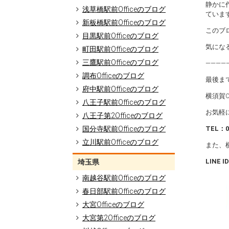
静かに
浅草橋駅前Officeのブログ
ていま
新板橋駅前Officeのブログ
このブ
目黒駅前Officeのブログ
気にな
町田駅前Officeのブログ
三鷹駅前Officeのブログ
――――
調布Officeのブログ
最後ま
府中駅前Officeのブログ
横須賀O
八王子駅前Officeのブログ
お気軽
八王子第2Officeのブログ
国分寺駅前Officeのブログ
TEL
：0
立川駅前Officeのブログ
また、
LINE ID
埼玉県
南越谷駅前Officeのブログ
春日部駅前Officeのブログ
大宮Officeのブログ
大宮第2Officeのブログ