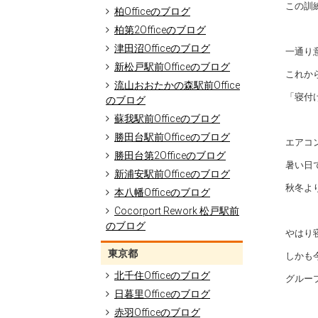
この訓
柏Officeのブログ
柏第2Officeのブログ
津田沼Officeのブログ
一通り
新松戸駅前Officeのブログ
これか
流山おおたかの森駅前Office
「寝付
のブログ
蘇我駅前Officeのブログ
勝田台駅前Officeのブログ
エアコ
勝田台第2Officeのブログ
暑い日
新浦安駅前Officeのブログ
秋冬よ
本八幡Officeのブログ
Cocorport Rework 松戸駅前
のブログ
やはり
東京都
しかも
北千住Officeのブログ
グルー
日暮里Officeのブログ
赤羽Officeのブログ