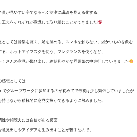
全員が見やすい字でなるべく簡潔に議論を見える化する、
た工夫をそれぞれが意識して取り組むことができました
見としては音楽を聴く、足を温める、スマホを触らない、温かいものを飲む、
する、ホットアイマスクを使う、フレグランスを使うなど、
たくさんの意見が飛び出し、終始和やかな雰囲気の中進行していきました
の感想としては
orportでグループワークに参加するのが初めてで最初は少し緊張していましたが
を持ちながら積極的に意見交換ができるように努めました。
調性や傾聴力には自信がある反面
な意見出しやアイデアを生み出すことが苦手なので、