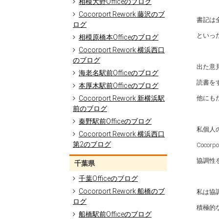
相模大野Officeのブログ
Cocorport Rework 藤沢のブ
書記は
ログ
といっ
相模原橋本Officeのブログ
Cocorport Rework 横浜西口
のブログ
出た意
海老名駅前Officeのブログ
読書を
本厚木駅前Officeのブログ
Cocorport Rework 新横浜駅
他にも
前のブログ
秦野駅前Officeのブログ
私個人
Cocorport Rework 横浜西口
第2のブログ
Coc
協調性
千葉県
千葉Officeのブログ
Cocorport Rework 船橋のブ
私は協
ログ
積極的
船橋駅前Officeのブログ