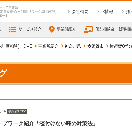
ービス事業所
会社概要
IR情報
採
定着支援/自立訓練/リワーク/計画相談)
ポート
て
サービス紹介
事業所紹介
個別相談会・就職相
画相談) HOME
事業所紹介
神奈川県
横須賀市
横須賀Offic
ログ
5/04
横須賀Office
ープワーク紹介「寝付けない時の対策法」