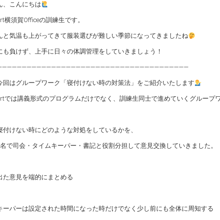
ん、こんにちは
port横須賀Officeの訓練生です。
んと気温も上がってきて服装選びが難しい季節になってきましたね
にも負けず、上手に日々の体調管理をしていきましょう！
―――――――――――――――――――――――――――――――――――――――
今回はグループワーク「寝付けない時の対策法」をご紹介いたします
orportでは講義形式のプログラムだけでなく、訓練生同士で進めていくグルー
寝付けない時にどのような対処をしているかを、
3名で司会・タイムキーパー・書記と役割分担して意見交換していきました。
出た意見を端的にまとめる
キーパーは設定された時間になった時だけでなく少し前にも全体に周知する