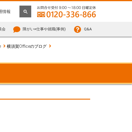
用情報
談会
障がい×仕事や就職(事例)
Q&A
e
横須賀Officeのブログ