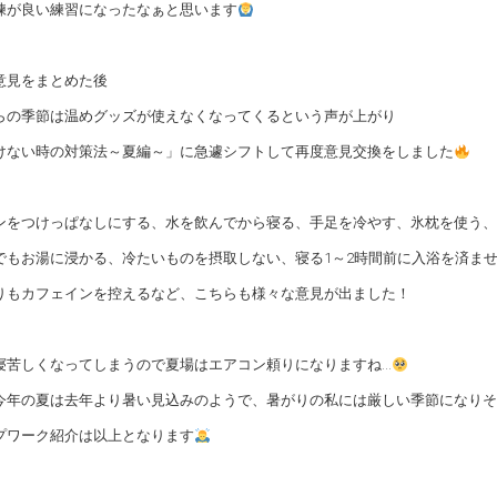
練が良い練習になったなぁと思います
意見をまとめた後
らの季節は温めグッズが使えなくなってくるという声が上がり
けない時の対策法～夏編～」に急遽シフトして再度意見交換をしました
ンをつけっぱなしにする、水を飲んでから寝る、手足を冷やす、氷枕を使う、
でもお湯に浸かる、冷たいものを摂取しない、寝る1～2時間前に入浴を済ま
りもカフェインを控えるなど、こちらも様々な意見が出ました！
寝苦しくなってしまうので夏場はエアコン頼りになりますね…
今年の夏は去年より暑い見込みのようで、暑がりの私には厳しい季節になりそ
プワーク紹介は以上となります