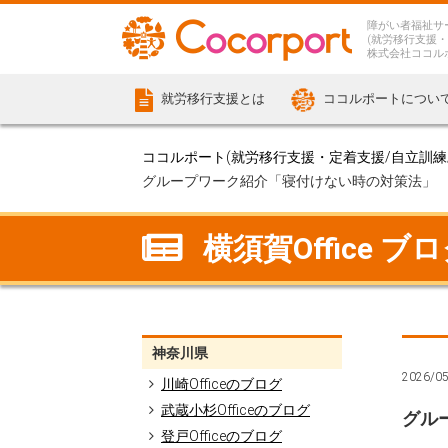
障がい者福祉サ
(就労移行支援・
株式会社ココル
就労移行支援とは
ココルポートについ
ココルポート(就労移行支援・定着支援/自立訓練/計
グループワーク紹介「寝付けない時の対策法」
横須賀Office ブ
神奈川県
2026/0
川崎Officeのブログ
武蔵小杉Officeのブログ
グル
登戸Officeのブログ