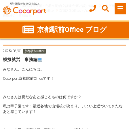
累計就職者数 6,000名以上
ココルポート(就労移行支援・定着支援/自立訓練/計画相談) HOME
事業所紹介
京都府
京都市
京都駅前Office
京都駅前Officeのブログ
模擬就労 事務編
京都駅前Office ブログ
2025/08/01
京都駅前Office
模擬就労 事務編
みなさん、こんにちは。
Cocorport京都駅前Officeです！
みなさんは夏だなあと感じるものは何ですか？
私は甲子園です！最近各地で出場校が決まり、いよいよ近づいてきたな
あと感じています！