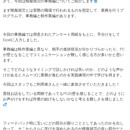
さて、今回は模擬就労の事務編についてご紹介します
まず模擬就労とは実際の職場で行われるものを想定して、業務を行うプ
ログラムで、事務編と軽作業編があります。
今回の事務編では用意されたアンケート用紙をもとに、手分けをして
Excelに入力しました。
事務編は軽作業編と異なり、相手の進捗状況が分かりづらかったり、PC
が壁となることでコミュニケーションが難しく感じる方が多いかと思い
ます。
そこでどのようなタイミングで話しかければ良いのか、どのような声か
けがあるとスムーズに業務が進むのかを実践練習の中で学びを得ます。
今回はスタッフもご利用者さんと一緒に参加させていただきました！
普段お話をしている間柄であってもPCの壁を感じることで、どのように
お声がけをすれば作業の妨げをしないかなと考える難しさを感じました
フィードバック時に互いにどの部分が困りごととしてあったのかを出し
合って、そこからさらに学びを深められるのが模擬就労の良い部分だと