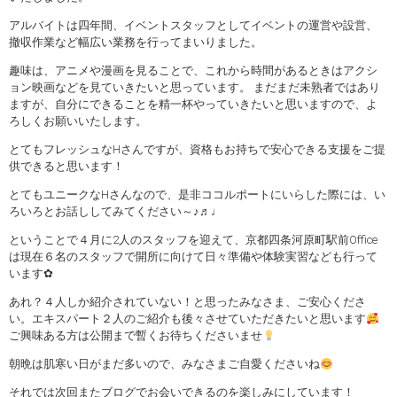
アルバイトは四年間、イベントスタッフとしてイベントの運営や設営、
撤収作業など幅広い業務を行ってまいりました。
趣味は、アニメや漫画を見ることで、これから時間があるときはアクシ
ョン映画などを見ていきたいと思っています。 まだまだ未熟者ではあり
ますが、自分にできることを精一杯やっていきたいと思いますので、よ
ろしくお願いいたします。
とてもフレッシュなHさんですが、資格もお持ちで安心できる支援をご提
供できると思います！
とてもユニークなHさんなので、是非ココルポートにいらした際には、い
ろいろとお話ししてみてください～♪♬♩
ということで４月に2人のスタッフを迎えて、京都四条河原町駅前Office
は現在６名のスタッフで開所に向けて日々準備や体験実習なども行って
います✿
あれ？４人しか紹介されていない！と思ったみなさま、ご安心くださ
い。エキスパート２人のご紹介も後々させていただきたいと思います
ご興味ある方は公開まで暫くお待ちくださいませ
朝晩は肌寒い日がまだ多いので、みなさまご自愛くださいね
それでは次回またブログでお会いできるのを楽しみにしています！