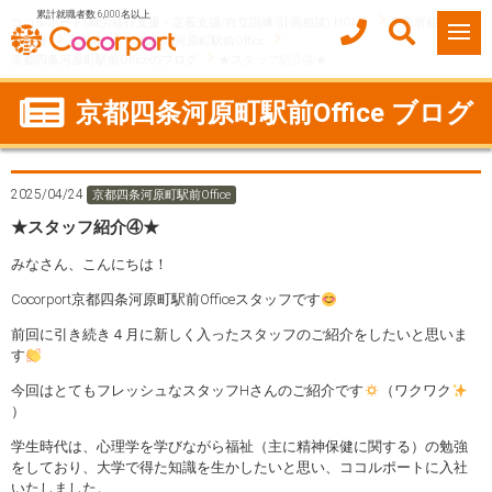
累計就職者数 6,000名以上
ココルポート(就労移行支援・定着支援/自立訓練/計画相談) HOME
事業所紹介
京都府
京都市
京都四条河原町駅前Office
京都四条河原町駅前Officeのブログ
★スタッフ紹介④★
京都四条河原町駅前Office ブログ
2025/04/24
京都四条河原町駅前Office
★スタッフ紹介④★
みなさん、こんにちは！
Cocorport京都四条河原町駅前Officeスタッフです
前回に引き続き４月に新しく入ったスタッフのご紹介をしたいと思いま
す
今回はとてもフレッシュなスタッフHさんのご紹介です
（ワクワク
）
学生時代は、心理学を学びながら福祉（主に精神保健に関する）の勉強
をしており、大学で得た知識を生かしたいと思い、ココルポートに入社
いたしました。