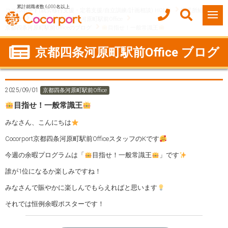
累計就職者数 6,000名以上
ココルポート(就労移行支援・定着支援/自立訓練/計画相談) HOME
事業所紹介
京都府
京都市
京都四条河原町駅前Office
京都四条河原町駅前Officeのブログ
目指せ！一般常識王
京都四条河原町駅前Office ブログ
2025/09/01
京都四条河原町駅前Office
目指せ！一般常識王
みなさん、こんにちは
Cocorport京都四条河原町駅前OfficeスタッフのKです
今週の余暇プログラムは「
目指せ！一般常識王
」です
誰が1位になるか楽しみですね！
みなさんで賑やかに楽しんでもらえればと思います
それでは恒例余暇ポスターです！