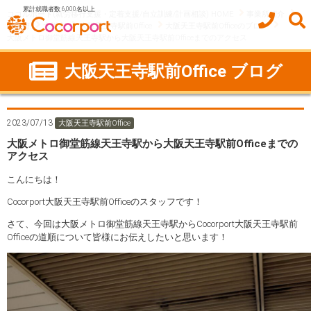
累計就職者数 6,000名以上
ココルポート(就労移行支援・定着支援/自立訓練/計画相談) HOME
事業所紹介
大阪府
大阪市
大阪天王寺駅前Office
大阪天王寺駅前Officeのブログ
大阪メトロ御堂筋線天王寺駅から大阪天王寺駅前Officeまでのアクセス
大阪天王寺駅前Office ブログ
2023/07/13
大阪天王寺駅前Office
大阪メトロ御堂筋線天王寺駅から大阪天王寺駅前Officeまでの
アクセス
こんにちは！
Cocorport大阪天王寺駅前Officeのスタッフです！
さて、今回は大阪メトロ御堂筋線天王寺駅からCocorport大阪天王寺駅前
Officeの道順について皆様にお伝えしたいと思います！