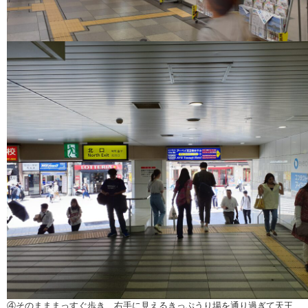
④そのまままっすぐ歩き、右手に見えるきっぷうり場を通り過ぎて天王