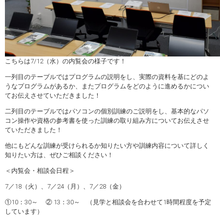
こちらは7/12（水）の内覧会の様子です！
一列目のテーブルではプログラムの説明をし、実際の資料を基にどのよ
うなプログラムがあるか、またプログラムをどのように進めるかについ
てお伝えさせていただきました！
二列目のテーブルではパソコンの個別訓練のご説明をし、基本的なパソ
コン操作や資格の参考書を使った訓練の取り組み方についてお伝えさせ
ていただきました！
他にもどんな訓練が受けられるか知りたい方や訓練内容について詳しく
知りたい方は、ぜひご相談ください！
＜内覧会・相談会日程＞
7／18（火）、7／24（月）、7／28（金）
①10：30～ ② 13：30～ （見学と相談会を合わせて1時間程度を予定
しています）