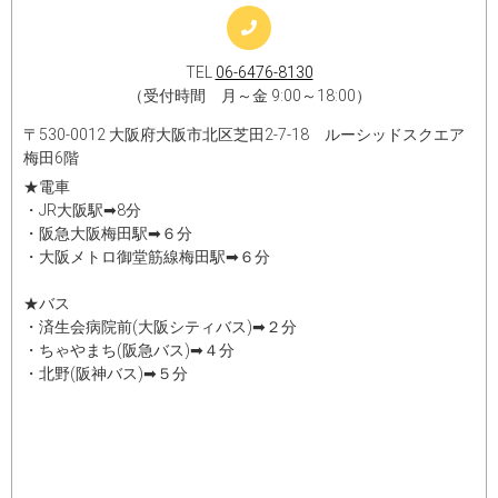
TEL
06-6476-8130
（受付時間 月～金 9:00～18:00）
〒530-0012 大阪府大阪市北区芝田2-7-18 ルーシッドスクエア
梅田6階
★電車
・JR大阪駅➡8分
・阪急大阪梅田駅➡６分
・大阪メトロ御堂筋線梅田駅➡６分
★バス
・済生会病院前(大阪シティバス)➡２分
・ちゃやまち(阪急バス)➡４分
・北野(阪神バス)➡５分