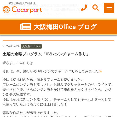
累計就職者数 6,000名以上
ココルポート(就労移行支援・定着支援/自立訓練/計画相談) HOME
事業所紹介
大阪府
大阪市
大阪梅田Office
大阪梅田Officeのブログ
土曜の余暇プログラム「UVレジンチャーム作り」
大阪梅田Office ブログ
2024/08/26
大阪梅田Office
土曜の余暇プログラム「UVレジンチャーム作り」
皆さま、こんにちは。
今回は、今、流行りのUVレジンでチャーム作りをしてみました
今回は初挑戦のため、底ありフレームを使いました。
フレームにレジン液を流し入れ、お好みでグリッターをのせ、ライトで
硬化させた後、さらにレジン液をかけて表面をぷっくりさせたら、レジ
ン部分の完成です。
今回はそれに丸カンを取りつけ、チャームとしてもキーホルダーとして
も使っていただけるように仕上げました！
素敵な作品たちが出来上がりました。