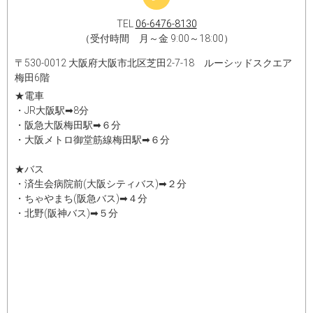
TEL
06-6476-8130
（受付時間 月～金 9:00～18:00）
〒530-0012 大阪府大阪市北区芝田2-7-18 ルーシッドスクエア
梅田6階
★電車
・JR大阪駅➡8分
・阪急大阪梅田駅➡６分
・大阪メトロ御堂筋線梅田駅➡６分
★バス
・済生会病院前(大阪シティバス)➡２分
・ちゃやまち(阪急バス)➡４分
・北野(阪神バス)➡５分