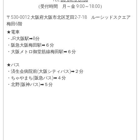
（受付時間 月～金 9:00～18:00）
〒530-0012 大阪府大阪市北区芝田2-7-18 ルーシッドスクエア
梅田6階
★電車
・JR大阪駅➡8分
・阪急大阪梅田駅➡６分
・大阪メトロ御堂筋線梅田駅➡６分
★バス
・済生会病院前(大阪シティバス)➡２分
・ちゃやまち(阪急バス)➡４分
・北野(阪神バス)➡５分