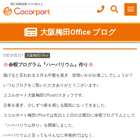
累計就職者数 6,000名以上
ココルポート(就労移行支援・定着支援/自立訓練/計画相談) HOME
事業所紹介
大阪府
大阪市
大阪梅田Office
大阪梅田Officeのブログ
余暇プログラム『ハーバリウム』作り
大阪梅田Office ブログ
2023/02/21
大阪梅田Office
余暇プログラム『ハーバリウム』作り
逃げると言われる２月も中盤を過ぎ、皆様いかがお過ごしでしょうか？
いつもブログをご覧いただきありがとうございます♪
ココルポート大阪梅田Officeのスタッフです。
立春を過ぎ、少しずつ春を感じる陽気になってきました。
ココルポート梅田Officeでは先日１１日の土曜日に余暇プログラムとして
『ハーバリウム作り』を開催しました。
ハーバリウムと言ってもそんなに本格的ではなく、