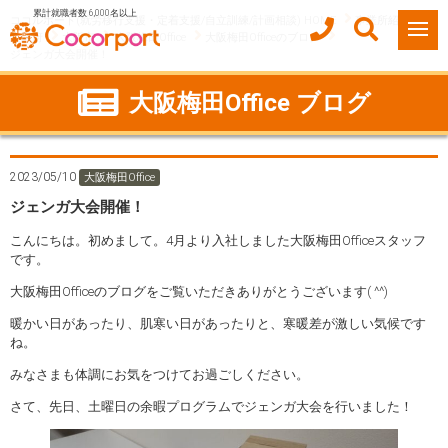
累計就職者数 6,000名以上
ココルポート(就労移行支援・定着支援/自立訓練/計画相談) HOME
事業所紹介
大阪府
大阪市
大阪梅田Office
大阪梅田Officeのブログ
ジェンガ大会開催！
大阪梅田Office ブログ
2023/05/10
大阪梅田Office
ジェンガ大会開催！
こんにちは。初めまして。4月より入社しました大阪梅田Officeスタッフ
です。
大阪梅田Officeのブログをご覧いただきありがとうございます( ^^)
暖かい日があったり、肌寒い日があったりと、寒暖差が激しい気候です
ね。
みなさまも体調にお気をつけてお過ごしください。
さて、先日、土曜日の余暇プログラムでジェンガ大会を行いました！