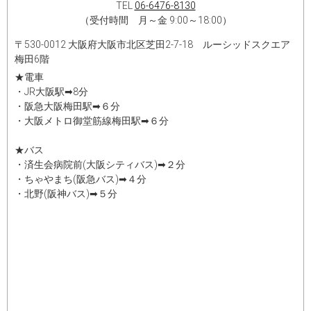
TEL
06-6476-8130
（受付時間 月～金 9:00～18:00）
〒530-0012 大阪府大阪市北区芝田2-7-18 ルーシッドスクエア
梅田6階
★電車
・JR大阪駅➡8分
・阪急大阪梅田駅➡６分
・大阪メトロ御堂筋線梅田駅➡６分
★バス
・済生会病院前(大阪シティバス)➡２分
・ちゃやまち(阪急バス)➡４分
・北野(阪神バス)➡５分