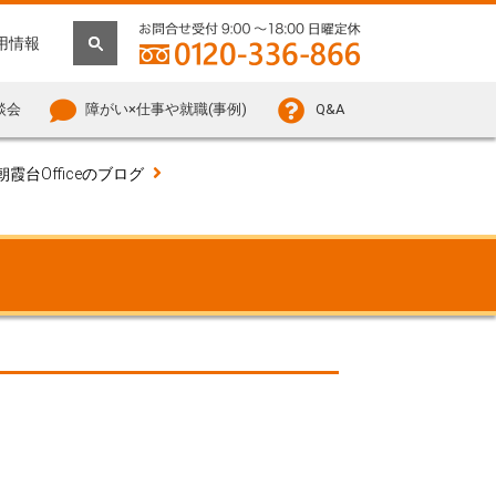
用情報
談会
障がい×仕事や就職(事例)
Q&A
朝霞台Officeのブログ