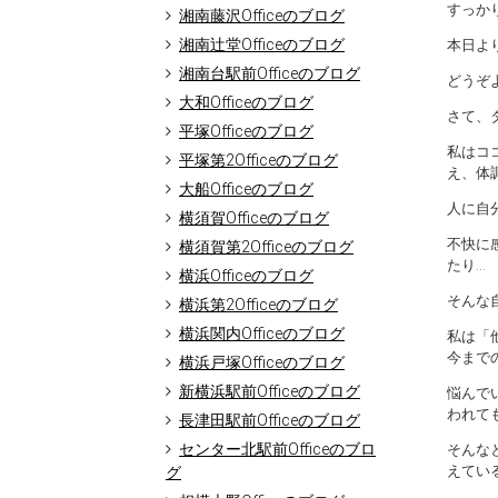
すっか
湘南藤沢Officeのブログ
湘南辻堂Officeのブログ
本日よ
湘南台駅前Officeのブログ
どうぞ
大和Officeのブログ
さて、
平塚Officeのブログ
私はコ
平塚第2Officeのブログ
え、体
大船Officeのブログ
人に自
横須賀Officeのブログ
不快に
横須賀第2Officeのブログ
たり…
横浜Officeのブログ
そんな
横浜第2Officeのブログ
横浜関内Officeのブログ
私は「
今まで
横浜戸塚Officeのブログ
新横浜駅前Officeのブログ
悩んで
われて
長津田駅前Officeのブログ
センター北駅前Officeのブロ
そんな
えてい
グ