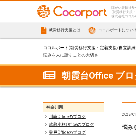
障がい者福祉サ
(就労移行支援・
株式会社ココル
就労移行支援とは
ココルポートについ
ココルポート(就労移行支援・定着支援/自立訓練/計
悩みを人に話すことの大切さ
朝霞台Office ブ
神奈川県
2023/0
川崎Officeのブログ
武蔵小杉Officeのブログ
悩み
登戸Officeのブログ