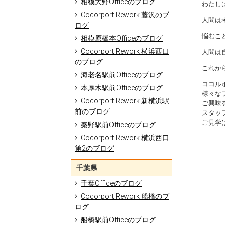
相模大野Officeのブログ
わたし
Cocorport Rework 藤沢のブ
人間は
ログ
悩むこ
相模原橋本Officeのブログ
Cocorport Rework 横浜西口
人間は
のブログ
これか
海老名駅前Officeのブログ
ココル
本厚木駅前Officeのブログ
様々な
Cocorport Rework 新横浜駅
ご興味
前のブログ
スタッ
ご見学
秦野駅前Officeのブログ
Cocorport Rework 横浜西口
第2のブログ
千葉県
千葉Officeのブログ
Cocorport Rework 船橋のブ
ログ
船橋駅前Officeのブログ