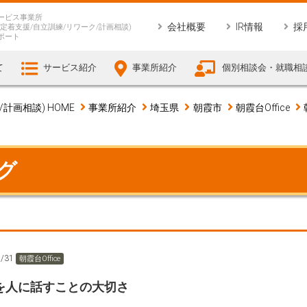
ービス事業所
会社概要
IR情報
採
定着支援/自立訓練/リワーク/計画相談)
ポート
て
サービス紹介
事業所紹介
個別相談会・就職相
画相談) HOME
事業所紹介
埼玉県
朝霞市
朝霞台Office
ログ
1/31
朝霞台Office
を人に話すことの大切さ