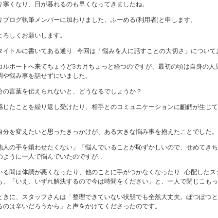
り寒くなり、日が暮れるのも早くなってきましたね。
りブログ執筆メンバーに加わりました、ふーめる(利用者)と申します。
よろしくお願いします。
タイトルに書いてある通り…今回は「悩みを人に話すことの大切さ」について
コルポートへ来てちょうど3カ月ちょっと経つのですが、最初の頃は自身の人
調や悩み事を話せずにいました。
分の言葉を伝えられないと、どうなるでしょうか？
感じたことを繰り返し受けたり、相手とのコミュニケーションに齟齬が生じて
自分を変えたいと思ったきっかけが、ある大きな悩み事を抱えたことでした。
他人の手を煩わせたくない」「悩んでいることが恥ずかしいので、せめてきち
のように一人で悩んでいたのですが…
いる間は体調が悪くなったり、他のことに手がつかなくなったり…心配したス
も、「いえ、いずれ解決するので今は時間をください」と、一人で閉じこもっ
ときに、スタッフさんは「整理できていない状態でも全然大丈夫。ぽつぽつと
るのは辛いだろうから」と声をかけてくださったのです。