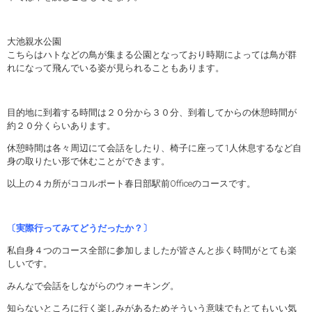
大池親水公園
こちらはハトなどの鳥が集まる公園となっており時期によっては鳥が群
れになって飛んでいる姿が見られることもあります。
目的地に到着する時間は２０分から３０分、到着してからの休憩時間が
約２０分くらいあります。
休憩時間は各々周辺にて会話をしたり、椅子に座って1人休息するなど自
身の取りたい形で休むことができます。
以上の４カ所がココルポート春日部駅前Officeのコースです。
〔実際行ってみてどうだったか？〕
私自身４つのコース全部に参加しましたが皆さんと歩く時間がとても楽
しいです。
みんなで会話をしながらのウォーキング。
知らないところに行く楽しみがあるためそういう意味でもとてもいい気