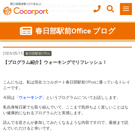
累計就職者数 6,000名以上
ココルポート(就労移行支援・定着支援/自立訓練/計画相談) HOME
事業所紹介
埼玉県
春日部市
春日部駅前Office
春日部駅前Officeのブログ
【プログラム紹介】ウォーキングでリフレッシュ！
春日部駅前Office ブログ
2026/05/15
春日部駅前Office
【プログラム紹介】ウォーキングでリフレッシュ！
こんにちは。私は現在ココルポート春日部駅前Officeに通っているトレイ
ニーです。
今回は
「
ウォーキング
」
というプログラムについてお話しします。
私自身毎日家でも取り組んでいて、ここまで気持ちよく楽しいことはな
い健康的になれるプログラムだと実感します。
読んでる皆さんが参加してみたくなるような内容ですので、最後まで読
んでいただけると幸いです。