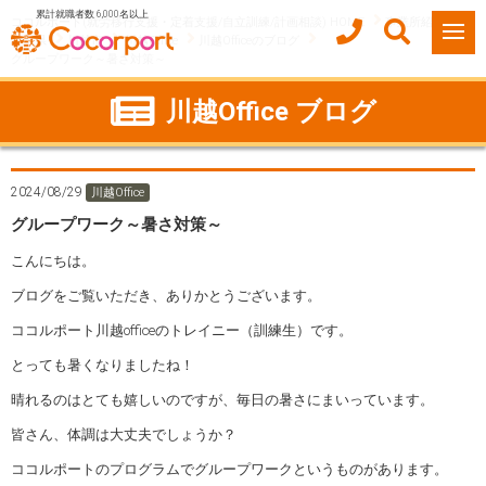
累計就職者数 6,000名以上
ココルポート(就労移行支援・定着支援/自立訓練/計画相談) HOME
事業所紹介
埼玉県
川越市
川越Office
川越Officeのブログ
グループワーク～暑さ対策～
川越Office ブログ
2024/08/29
川越Office
グループワーク～暑さ対策～
こんにちは。
ブログをご覧いただき、ありかとうございます。
ココルポート川越officeのトレイニー（訓練生）です。
とっても暑くなりましたね！
晴れるのはとても嬉しいのですが、毎日の暑さにまいっています。
皆さん、体調は大丈夫でしょうか？
ココルポートのプログラムでグループワークというものがあります。