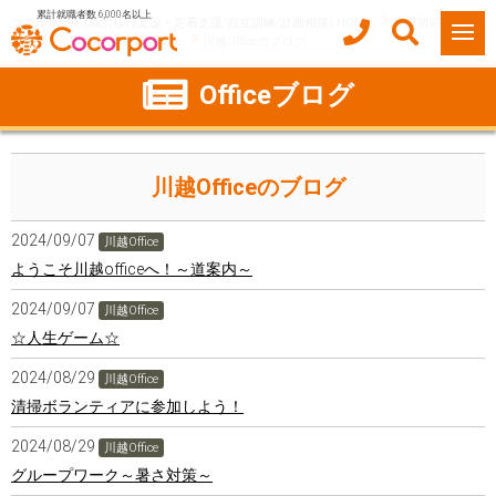
累計就職者数 6,000名以上
ココルポート(就労移行支援・定着支援/自立訓練/計画相談) HOME
事業所紹介
埼玉県
川越市
川越Office
川越Officeのブログ
Officeブログ
川越Officeのブログ
2024/09/07
川越Office
ようこそ川越officeへ！～道案内～
2024/09/07
川越Office
☆人生ゲーム☆
2024/08/29
川越Office
清掃ボランティアに参加しよう！
2024/08/29
川越Office
グループワーク～暑さ対策～