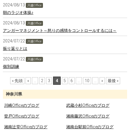
2024/08/13
川越Office
朝のラジオ体操♪
2024/08/13
川越Office
アンガーマネジメント～怒りの感情をコントロールするには～
2024/07/22
川越Office
振り返りとは
2024/07/22
川越Office
個別訓練
« 先頭
«
...
2
3
4
5
6
...
10
...
»
最後 »
神奈川県
川崎Officeのブログ
武蔵小杉Officeのブログ
登戸Officeのブログ
湘南藤沢Officeのブログ
湘南辻堂Officeのブログ
湘南台駅前Officeのブログ