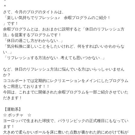
＊
＊
さて、今月のブログのタイトルは、
「楽しい気持ちでリフレッシュ♪ 余暇プログラムのご紹介！
」です！
余暇プログラムとは、おおまかに説明すると「休日のリフレッシュ方
法」を提案するプログラムです！
「休日の過ごし方がわからない…」
「気分転換に楽しいことをしたいけれど、何をすればいいかわからな
い…」
「リフレッシュする方法がない…考えても思いつかない…」
など、休日のリフレッシュ方法に悩んでいる方はいらっしゃいません
か？
ココルポートでは定期的にレクリエーションをメインにしたプログラム
をご用意しております！！
今回は、これまでに開催された余暇プログラムを一部ご紹介させていた
だきます！
【運動系】
☆ ボッチャ ☆
ヨーロッパで生まれた球技で、パラリンピックの正式種目にもなってい
ます！
大きめで柔らかいボールを床に敷いた点数が書かれた的にめがけて転が