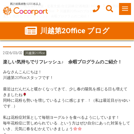
累計就職者数 6,000名以上
ココルポート(就労移行支援・定着支援/自立訓練/計画相談) HOME
事業所紹介
埼玉県
川越市
川越第2Office
川越第2Officeのブログ
楽しい気持ちでリフレッシュ♪ 余暇プログラムのご紹介！
川越第2Office ブログ
2026/03/02
川越第2Office
楽しい気持ちでリフレッシュ♪ 余暇プログラムのご紹介！
みなさんこんにちは！
川越第2Officeスタッフです！
最近はだんだんと暖かくなってきて、少し春の陽気を感じる日も増えて
きましたね
同時に花粉も勢いを増しているように感じます…！（私は最近目がかゆい
です…）
私は花粉症対策として毎朝ヨーグルトを食べるようにしています！
毎年花粉症に苦しめられている…という方はぜひ自分にあった対策をして
いき、元気に春をむかえていきましょう