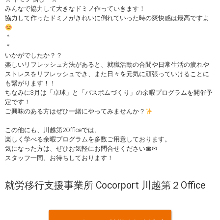
みんなで協力して大きなドミノ作っていきます！
協力して作ったドミノがきれいに倒れていった時の爽快感は最高ですよ
＊
＊
いかがでしたか？？
楽しいリフレッシュ方法があると、就職活動の合間や日常生活の疲れや
ストレスをリフレッシュでき、また日々を元気に頑張っていけることに
も繋がります！！
ちなみに3月は「卓球」と「バスボムづくり」の余暇プログラムを開催予
定です！
ご興味のある方はぜひ一緒にやってみませんか？
この他にも、川越第2Officeでは、
楽しく学べる余暇プログラムを多数ご用意しております。
気になった方は、ぜひお気軽にお問合せください☎✉
スタッフ一同、お待ちしております！
就労移行支援事業所 Cocorport 川越第２Office