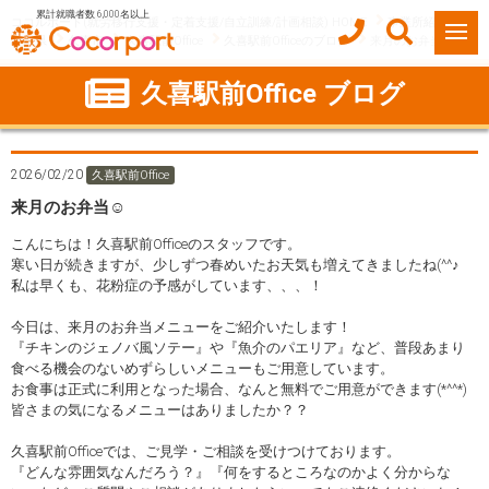
累計就職者数 6,000名以上
ココルポート(就労移行支援・定着支援/自立訓練/計画相談) HOME
事業所紹介
埼玉県
久喜市
久喜駅前Office
久喜駅前Officeのブログ
来月のお弁当☺
久喜駅前Office ブログ
2026/02/20
久喜駅前Office
来月のお弁当☺
こんにちは！久喜駅前Officeのスタッフです。
寒い日が続きますが、少しずつ春めいたお天気も増えてきましたね(^^♪
私は早くも、花粉症の予感がしています、、、！
今日は、来月のお弁当メニューをご紹介いたします！
『チキンのジェノバ風ソテー』や『魚介のパエリア』など、普段あまり
食べる機会のないめずらしいメニューもご用意しています。
お食事は正式に利用となった場合、なんと無料でご用意ができます(*^^*)
皆さまの気になるメニューはありましたか？？
久喜駅前Officeでは、ご見学・ご相談を受けつけております。
『どんな雰囲気なんだろう？』『何をするところなのかよく分からな