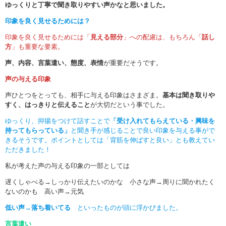
ゆっくりと丁寧で聞き取りやすい声かなと思いました。
印象を良く見せるためには？
印象を良く見せるためには「
見える部分
」への配慮は、もちろん「
話し
方
」も重要な要素。
声、内容、言葉遣い、態度、表情
が重要だそうです。
声の与える印象
声ひとつをとっても、相手に与える印象はさまざま。
基本は聞き取りや
すく、はっきりと伝えること
が大切だという事でした。
ゆっくり、抑揚をつけて話すことで
「受け入れてもらえている・興味を
持ってもらっている」
と聞き手が感じることで良い印象を与える事がで
きるそうです。ポイントとしては「背筋を伸ばすと良い」とも教えてい
ただきました！
私が考えた声の与える印象の一部としては
遅くしゃべる→しっかり伝えたいのかな 小さな声→周りに聞かれたく
ないのかも 高い声→元気
低い声→落ち着いてる
といったものが頭に浮かびました。
言葉遣い