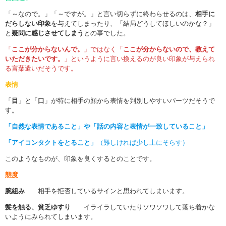
「～なので。」「～ですが。」と言い切らずに終わらせるのは、
相手に
だらしない印象
を与えてしまったり、「結局どうしてほしいのかな？」
と
疑問に感じさせてしまう
との事でした。
「
ここが分からないんで。
」ではなく「
ここが分からないので、教えて
いただきたいです。
」というように言い換えるのが良い印象が与えられ
る言葉遣いだそうです。
表情
「
目
」と「
口
」が特に相手の顔から表情を判別しやすいパーツだそうで
す。
「自然な表情であること」や「話の内容と表情が一致していること」
「アイコンタクトをとること」
（難しければ少し上にそらす）
このようなものが、印象を良くするとのことです。
態度
腕組み
相手を拒否しているサインと思われてしまいます。
髪を触る、貧乏ゆすり
イライラしていたりソワソワして落ち着かな
いようにみられてしまいます。