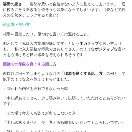
姿勢の悪さ
姿勢が悪いと自信がないように見えてしまいます。 逆
に後ろにそり過ぎると偉そうな印象になってしまいます。（鏡などで自
分の姿勢をチェックすると良い）
伝え方・言い方
相手を否定したり、傷つける言い方は避けること。
例として「私は入力業務が嫌いです」という
ネガティブ
な言い方より
も、「私は入力業務が得意ではありません」のような
ポジティブ
な言い
方を心掛けると良い印象を与えられるそうです。
面接での印象を良くする話し方
面接時に困ってしまうような時の
「印象を良くする話し方」
の例として
以下のような文を教えてもらいました。
・聞かれた内容を理解できなかった時
「申し訳ありません、少し嚙み砕いて説明していただけるとありがたい
です。」
・その場で考えても答えが出てこないとき
「申し訳ありません、少し考える時間をいただいてもよろしいですか」
・話していて、まとまらなくなってしまったとき