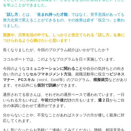
を学ぶことができました。
「
話し方
」とは、「
生まれ持った才能
」ではなく、苦手意識があっても
努力次第で変えることができるもの、その改善は必ず「役立つ」と教わ
りました。
面接や、日常生活の中でも、しっかりと役立てられる「話し方」を身に
つけられるよう心掛けたいと思います！
長くなりましたが、今回のプログラム紹介はいかがでしたか？
ココルポートでは、このようなプログラムを日々実施しています。
今回のような
コミュニケーションに関わること
や自分の気持ちとの向き
合い方のような
セルフマネジメント方法
、就職活動等に役立つ
ビジネス
マナー
、
PCスキル
（word、Excel等）のプログラム、
模擬就労
などがあり
ます。それ以外にも
個別で訓練
ができます。
通所されてる皆さんは、それぞれの通所ペースで通われています。一日
いられる方もいれば、
午前だけ午後だけ
の方もいます。
週２日
からご自
分の体調に合わせて通所ができます。
分からないことや、不安なことがあればスタッフの方が優しく親身に対
応してくれます。
もし気になったらお気軽にご連絡してみてください。随時、相談見学を