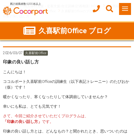
累計就職者数 6,000名以上
ココルポート(就労移行支援・定着支援/自立訓練/計画相談) HOME
事業所紹介
埼玉県
久喜市
久喜駅前Office
久喜駅前Officeのブログ
印象の良い話し方
久喜駅前Office ブログ
2026/03/07
久喜駅前Office
印象の良い話し方
こんにちは！
ココルポート久喜駅前Officeの訓練生（以下表記トレーニー）のたぴおか
（仮）です！
暖かくなったり、寒くなったりして体調崩していませんか？
幸いにも私は、とても元気です！
さて、今回ご紹介させていただくプログラムは、
「印象の良い話し方」
です。
印象の良い話し方とは、どんなもの？と聞かれたとき、思いついたのは