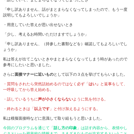
「申し訳ありません、話がまとまらなくなってしまったので、もう一度
説明してもよろしいでしょうか」
・用意していた答えが思い出せないとき
「少し、考えるお時間いただけますでしょうか」
「申し訳ありません、（持参した書類などを）確認してもよろしいでし
ょうか」
私は答えが出てこないときやまとまらなくなってしまう時があったので
参考にしたいと思いました。
さらに
面接マナーに近いもの
として以下の３点を挙げてもらいました。
・質問をされたら突然話始めるのではなく必ず「
はい」
と返事をして、
一呼吸してから答え始める。
・話しているうちに
声が小さくならない
ように気を付ける。
・終わるときは「
以上です
」と付け加えるようにする。
私は模擬面接時などに意識して取り組もうと思いました。
今回のプログラムを通じて「
話し方の印象
」は話す内容から、表情やし
ぐさといった視覚的な情報まで、さまざまなものが左右するということ