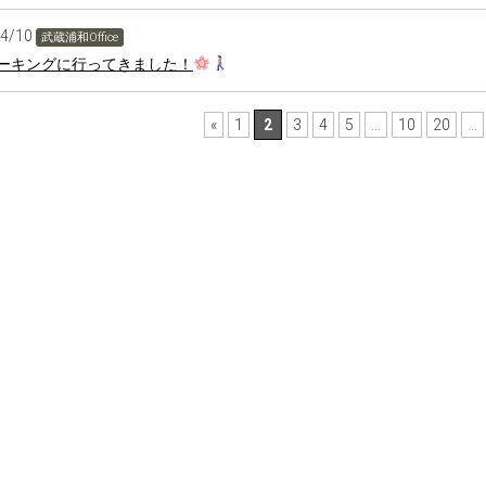
04/10
武蔵浦和Office
ーキングに行ってきました！
«
1
2
3
4
5
...
10
20
...