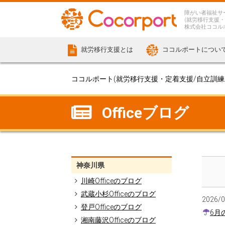
障がい者福祉サ
(就労移行支援・
株式会社ココル
就労移行支援とは
ココルポートについ
ココルポート(就労移行支援・定着支援/自立訓練/計
Officeブログ
神奈川県
川崎Officeのブログ
武蔵小杉Officeのブログ
2026/
登戸Officeのブログ
6月
湘南藤沢Officeのブログ