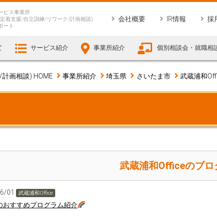
ービス事業所
会社概要
IR情報
採
定着支援/自立訓練/リワーク/計画相談)
ポート
て
サービス紹介
事業所紹介
個別相談会・就職相
画相談) HOME
事業所紹介
埼玉県
さいたま市
武蔵浦和Offi
武蔵浦和Officeのブロ
06/01
武蔵浦和Office
のおすすめプログラム紹介