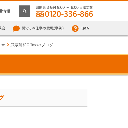
用情報
談会
障がい×仕事や就職(事例)
Q&A
ce
武蔵浦和Officeのブログ
グ