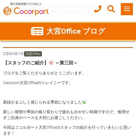
累計就職者数 6,000名以上
ココルポート(就労移行支援・定着支援/自立訓練/計画相談) HOME
事業所紹介
埼玉県
さいたま市
大宮Office
大宮Officeのブログ
【スタッフのご紹介】
～第三回～
大宮Office ブログ
2026/04/16
大宮Office
【スタッフのご紹介】
～第三回～
ブログをご覧くださりありがとうございます。
Cocorport大宮Officeのトレイニーです。
新緑がまぶしく感じられる季節になりました
新しい環慣や季節の移り変わりで疲れも出やすい時期ですので、無理せ
ずご自身のペースを大切にお過ごしください。
今回はココルポート大宮Officeのスタッフの紹介を行っていきたいと思い
ます！