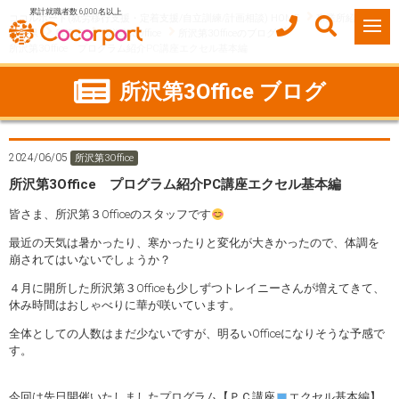
累計就職者数 6,000名以上
ココルポート(就労移行支援・定着支援/自立訓練/計画相談) HOME
事業所紹介
埼玉県
所沢市
所沢第3Office
所沢第3Officeのブログ
所沢第3Office プログラム紹介PC講座エクセル基本編
所沢第3Office ブログ
2024/06/05
所沢第3Office
所沢第3Office プログラム紹介PC講座エクセル基本編
皆さま、所沢第３Officeのスタッフです
最近の天気は暑かったり、寒かったりと変化が大きかったので、体調を
崩されてはいないでしょうか？
４月に開所した所沢第３Officeも少しずつトレイニーさんが増えてきて、
休み時間はおしゃべりに華が咲いています。
全体としての人数はまだ少ないですが、明るいOfficeになりそうな予感で
す。
今回は先日開催いたしましたプログラム【ＰＣ講座
エクセル基本編】