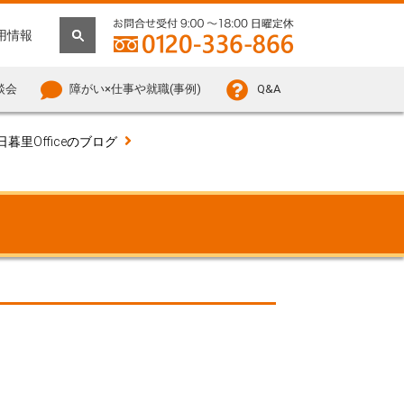
用情報
談会
障がい×仕事や就職(事例)
Q&A
日暮里Officeのブログ