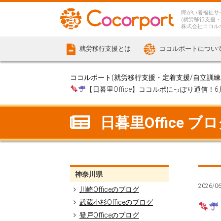
障がい者福祉サ
(就労移行支援・
株式会社ココル
就労移行支援とは
ココルポートについ
ココルポート(就労移行支援・定着支援/自立訓練/計
【日暮里Office】ココルポにっぽり通信！6
日暮里Office ブ
神奈川県
2026/0
川崎Officeのブログ
武蔵小杉Officeのブログ
登戸Officeのブログ