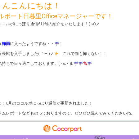
さんこんにちは！
ルポート日暮里Officeマネージャーです！
コルポにっぽり通信6月号の紹介をいたします！(‘ω’)ノ
う
梅雨
に入ったようですね・・
！
長靴を入手しました( ｀―´)ノ
これで雨も怖くない！！
持ちで日々過ごしております。(`･ω･´)b
て！6月のココルポにっぽり通信が更新されました！
ラムレポートなどものっておりますので、ぜひぜひ読んでみてくださいね。