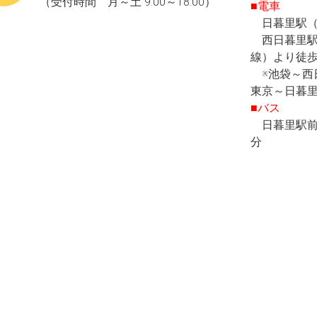
（受付時間 月～土 9:00～18:00）
■電車
日暮里駅（
西日暮里駅
線）より徒歩
※池袋～西日
東京～日暮里
■バス
日暮里駅前
分