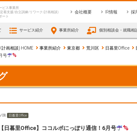
ービス事業所
会社概要
IR情報
採
定着支援/自立訓練/リワーク/計画相談)
ポート
て
サービス紹介
事業所紹介
個別相談会・就職相
画相談) HOME
事業所紹介
東京都
荒川区
日暮里Office
月号
ログ
6/08
日暮里Office
【日暮里Office】ココルポにっぽり通信！6月号