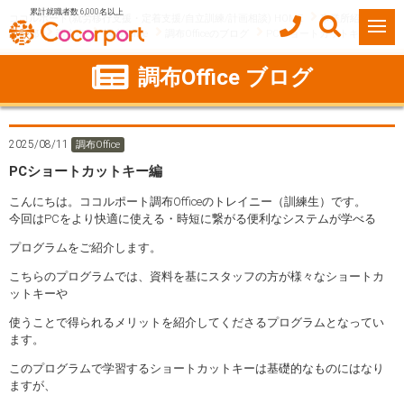
累計就職者数 6,000名以上
ココルポート(就労移行支援・定着支援/自立訓練/計画相談) HOME
事業所紹介
東京都
調布市
調布Office
調布Officeのブログ
PCショートカットキー編
調布Office ブログ
2025/08/11
調布Office
PCショートカットキー編
こんにちは。ココルポート調布Officeのトレイニー（訓練生）です。
今回はPCをより快適に使える・時短に繋がる便利なシステムが学べる
プログラムをご紹介します。
こちらのプログラムでは、資料を基にスタッフの方が様々なショートカ
ットキーや
使うことで得られるメリットを紹介してくださるプログラムとなってい
ます。
このプログラムで学習するショートカットキーは基礎的なものにはなり
ますが、