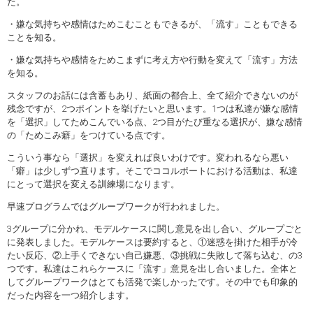
た。
・嫌な気持ちや感情はためこむこともできるが、「流す」こともできる
ことを知る。
・嫌な気持ちや感情をためこまずに考え方や行動を変えて「流す」方法
を知る。
スタッフのお話には含蓄もあり、紙面の都合上、全て紹介できないのが
残念ですが、2つポイントを挙げたいと思います。1つは私達が嫌な感情
を「選択」してためこんでいる点、2つ目がたび重なる選択が、嫌な感情
の「ためこみ癖」をつけている点です。
こういう事なら「選択」を変えれば良いわけです。変われるなら悪い
「癖」は少しずつ直ります。そこでココルポートにおける活動は、私達
にとって選択を変える訓練場になります。
早速プログラムではグループワークが行われました。
3グループに分かれ、モデルケースに関し意見を出し合い、グループごと
に発表しました。モデルケースは要約すると、①迷惑を掛けた相手が冷
たい反応、②上手くできない自己嫌悪、③挑戦に失敗して落ち込む、の3
つです。私達はこれらケースに「流す」意見を出し合いました。全体と
してグループワークはとても活発で楽しかったです。その中でも印象的
だった内容を一つ紹介します。