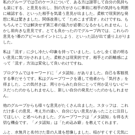
私のグループでは①のケースについて、ある方は謝罪して自分の気持ち
も楽にする、と意見を出し、別の方がさらに事前に相手の気持ちを周囲
に確認する、といった相手を気遣う意見が出ました。柔軟で現実的な発
想に私は驚きました。関係改善して「ためこまず流す」わけですね。も
ちろんそこでは解決せず第三者の協力が必要になるかもしれません。し
かし前向きな意見です。とても良かったのでグループ内では、これらの
意見を1番のアピールポイントにしよう、といった話が出て盛り上がりま
した。
私は「流す」に少し冷たい印象を持っていました。しかし全く逆の明る
い意見に気づかされました。柔軟さは現実的です。相手との距離感によ
って「流す」方法は変化して良いわけですね。
プログラムではキーワードに「メタ認知」がありました。自己を客観視
する事だそうです。私はグループワークを通して他者から「気付き」を
得ました。この気付きは、周りからみた自分にとって何か足りないピー
スだったのかもしれませんし、新しい自分の発見だったのかもしれませ
ん。
他のグループからも様々な意見がたくさん出ました。スタッフは、これ
だけ多くの意見、考え方の違い、自分にない意見があったことに注目し
てほしい、と述べられました。グループワークは「メタ認知」を得る大
切な機会です。「メタ認知」は「ため込み癖」を教えてくれます。
ふと、水無月と名付けた昔の人達を想像しました。稲がすくすく元気に