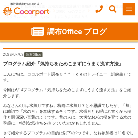
累計就職者数 6,000名以上
ココルポート(就労移行支援・定着支援/自立訓練/計画相談) HOME
事業所紹介
東京都
調布市
調布Office
調布Officeのブログ
プログラム紹介「気持ちをためこまずにうまく流す方法」
調布Office ブログ
2023/07/03
調布Office
プログラム紹介「気持ちをためこまずにうまく流す方法」
こんにちは。ココルポート調布Ｏｆｆｉｃｅのトレイニー（訓練生）で
す。
今回は6/14プログラム「気持ちをためこまずにうまく流す方法」をご紹
介します。
みなさん6月は水無月ですね。梅雨に水無月？と不思議でしたが、「無」
は助詞で「水の月」を意味するそうです。水張月とも呼ばれ古くから稲
作と関係深い言葉のようです。昔の人は、大切なお米の稲を育てる水の
季節に、特別な気持ちを持っていたのかもしれません。
さて紹介するプログラムの目的は以下の2つです。なお参加者は11名でし