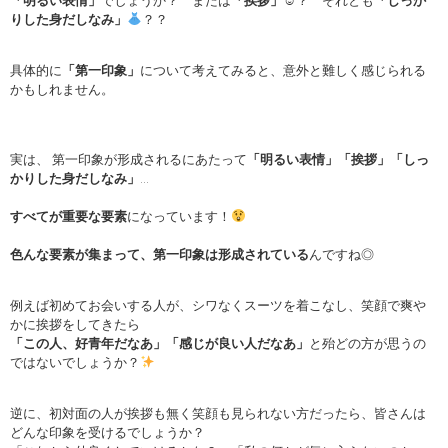
「明るい表情」
でしょうか？ または
「挨拶」
☺？ それとも
「しっか
りした身だしなみ」
？？
具体的に
「第一印象」
について考えてみると、意外と難しく感じられる
かもしれません。
実は、 第一印象が形成されるにあたって
「明るい表情」「挨拶」「しっ
かりした身だしなみ」
…
すべてが重要な要素
になっています！
色んな要素が集まって、第一印象は形成されている
んですね◎
例えば初めてお会いする人が、シワなくスーツを着こなし、笑顔で爽や
かに挨拶をしてきたら
「この人、好青年だなあ」「感じが良い人だなあ」
と殆どの方が思うの
ではないでしょうか？
逆に、初対面の人が挨拶も無く笑顔も見られない方だったら、皆さんは
どんな印象を受けるでしょうか？