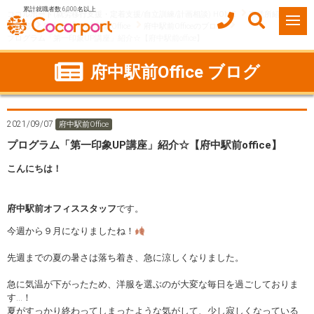
累計就職者数 6,000名以上
ココルポート(就労移行支援・定着支援/自立訓練/計画相談) HOME
事業所紹介
東京都
府中市
府中駅前Office
府中駅前Officeのブログ
プログラム「第一印象UP講座」紹介☆【府中駅前office】
府中駅前Office ブログ
2021/09/07
府中駅前Office
プログラム「第一印象UP講座」紹介☆【府中駅前office】
こんにちは！
府中駅前オフィススタッフ
です。
今週から９月になりましたね！
先週までの夏の暑さは落ち着き、急に涼しくなりました。
急に気温が下がったため、洋服を選ぶのが大変な毎日を過ごしておりま
す…！
夏がすっかり終わってしまったような気がして、少し寂しくなっている