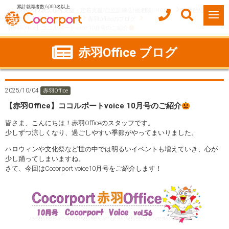
累計就職者数 6,000名以上
ココルポート(就労移行支援・定着支援/自立訓練/計画相談) HOME
事業所紹介
東京都
北区
赤羽Office
赤羽Officeのブログ
【赤羽Office】ココルポートvoice 10月号のご紹介
赤羽Office ブログ
2025/10/04
赤羽Office
【赤羽Office】ココルポートvoice 10月号のご紹介
皆さま、こんにちは！赤羽Officeのスタッフです。
少しずつ涼しくなり、過ごしやすい季節がやってまいりました。
ハロウィンや文化祭など世の中では明るいイベントも増えていき、心が
少し踊ってしまいますね。
さて、今回はCocorport voice10月号をご紹介します！