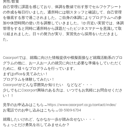
男性/飲食
自己管理に課題を感じており、体調を数値で出す形でセルフケアシート
の作成を毎日行いました。通所時には朝スタッフと確認して、自己管理
を徹底する形で過ごされました。ご自身の体調によりプログラムへの参
加や休憩時間の使い方を調整していきました。1か月近い実習では、体調
管理をすると同時に通所時から課題だったビジネスマナーを意識して取
り組まれました。日々の努力が実り、実習先から採用をいただきまし
た。
Cocorportでは、就職に向けた情報提供や模擬面接など就職活動系のプロ
グラムの他に、お一人お一人の就労に向けた必要な準備をしていただく
ために、様々なプログラムを行っています。
まずはofficeを見てみたい！
プログラムを体験してみたい！
Cocorportがどんな雰囲気か知りたい などなど・・・
少しでもにCocorport興味のある方は、いつでもお気軽にお問合せくださ
い！！
見学のお申込みはこちら→https://www.cocorport.co.jp/contact/index/
お電話でのお申し込みはこちら→03-5939-6734
就職したいけれど、なかなか一歩が踏み出せない・・・
ちょっとだけ勇気を出してみませんか？