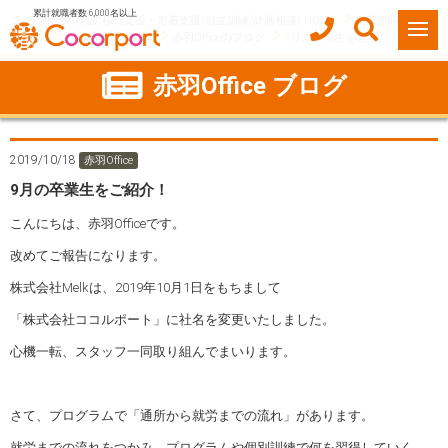
累計就職者数 6,000名以上
ココルポート(就労移行支援・定着支援/自立訓練/計画相談) HOME
事業所紹介
東京都
北区
赤羽Office
赤羽Officeのブログ
9月の卒業生をご紹介！
赤羽Office ブログ
2019/10/18
赤羽Office
9月の卒業生をご紹介！
こんにちは、赤羽Officeです。
改めてご報告になります。
株式会社Melkは、2019年10月1日をもちまして
「株式会社ココルポート」に社名を変更いたしました。
心機一転、スタッフ一同取り組んでまいります。
さて、プログラムで「通所から就労までの流れ」があります。
就労までの流れをつかみ、プログラムや個別訓練で何を習得していく