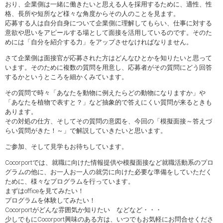
おり、企業側は一緒に働きたいと思える人を採用するために、適性、性
格、長所や短所など様々な角度からその人のことを見ます。
応募する人は自分自身について企業側に理解してもらい、仕事に対する
意欲や思いをアピールする場として面接を活用しているのです。そのた
めには「自分を紹介する力」をアップさせなければなりません。
さて企業側は面接官が応募された方はどんなひとかを知りたいと思って
います。そのために複数の質問を用意し、応募者がその質問にどう回答
するかというところを細かくみています。
その質問で時々「あなたを動物に例えたらどの動物になりますか」や
「あなたを植物で表すと？」など抽象的で答えにくい質問が来るときも
あります。
その対処の仕方、そしてその質問の意図を、今回の「模擬面接～答えづ
らい質問がきた！～」で解説していきたいと思います。
ご参加、そして見学もお待ちしています。
Cocorportでは、就職に向けた情報提供や模擬面接など就職活動系のプロ
グラムの他に、お一人お一人の就労に向けた必要な準備をしていただく
ために、様々なプログラムを行っています。
まずはofficeを見てみたい！
プログラムを体験してみたい！
Cocorportがどんな雰囲気か知りたい などなど・・・
少しでもにCocorport興味のある方は、いつでもお気軽にお問合せくださ