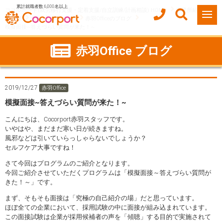
累計就職者数 6,000名以上
ココルポート(就労移行支援・定着支援/自立訓練/計画相談) HOME
事業所紹介
東京都
北区
赤羽Office
赤羽Officeのブログ
模擬面接~答えづらい質問が来た！~
赤羽Office ブログ
2019/12/27
赤羽Office
模擬面接~答えづらい質問が来た！~
こんにちは、Cocorport赤羽スタッフです。
いやはや、まだまだ寒い日が続きますね。
風邪などは引いていらっしゃらないでしょうか？
セルフケア大事ですね！
さて今回はプログラムのご紹介となります。
今回ご紹介させていただくプログラムは「模擬面接～答えづらい質問が
きた！～」です。
まず、そもそも面接は「究極の自己紹介の場」だと思っています。
ほぼ全ての企業において、採用試験の中に面接が組み込まれています。
この面接試験は企業が採用候補者の声を「傾聴」する目的で実施されて