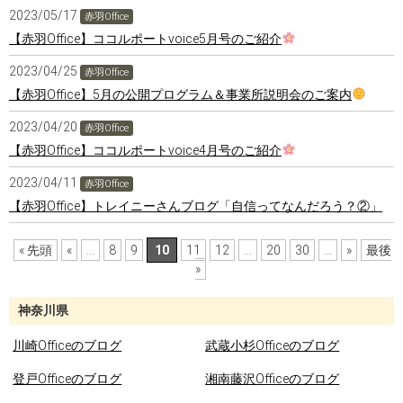
2023/05/17
赤羽Office
【赤羽Office】ココルポートvoice5月号のご紹介
2023/04/25
赤羽Office
【赤羽Office】5月の公開プログラム＆事業所説明会のご案内
2023/04/20
赤羽Office
【赤羽Office】ココルポートvoice4月号のご紹介
2023/04/11
赤羽Office
【赤羽Office】トレイニーさんブログ「自信ってなんだろう？②」
« 先頭
«
...
8
9
10
11
12
...
20
30
...
»
最後
»
神奈川県
川崎Officeのブログ
武蔵小杉Officeのブログ
登戸Officeのブログ
湘南藤沢Officeのブログ