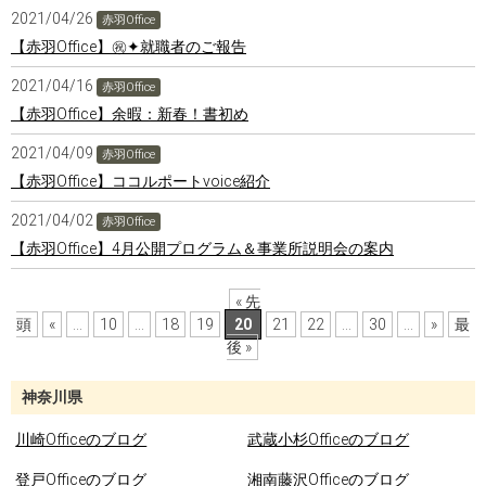
2021/04/26
赤羽Office
【赤羽Office】㊗✦就職者のご報告
2021/04/16
赤羽Office
【赤羽Office】余暇：新春！書初め
2021/04/09
赤羽Office
【赤羽Office】ココルポートvoice紹介
2021/04/02
赤羽Office
【赤羽Office】4月公開プログラム＆事業所説明会の案内
« 先
頭
«
...
10
...
18
19
20
21
22
...
30
...
»
最
後 »
神奈川県
川崎Officeのブログ
武蔵小杉Officeのブログ
登戸Officeのブログ
湘南藤沢Officeのブログ