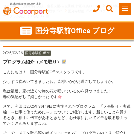
累計就職者数 6,000名以上
ココルポート(就労移行支援・定着支援/自立訓練/計画相談) HOME
事業所紹介
東京都
国分寺市
国分寺駅前Office
国分寺駅前Officeのブログ
プログラム紹介（メモ取り）
国分寺駅前Office ブログ
2026/03/26
国分寺駅前Office
プログラム紹介（メモ取り）
こんにちは！ 国分寺駅前Officeスタッフです。
少しずつ春めいてきましたね。皆様いかがお過ごしでしょうか。
私は最近、家の近くで梅の花が咲いているのを見つけました！
春の気配がして嬉しかったです
さて、今回は2026年3月19日に実施されたプログラム、「メモ取り・実践
編 ～仕事で使うために～」についてご紹介します。新しいことを覚え
るとき、相手に伝言があるときなど、お仕事においてメモを取る場面っ
てたくさんありますよね。
そこで、メモを取る際のポイントについて、プログラム内よりご紹介し