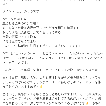
ます！
ポイントは以下の６つです。
5W1Hを意識する
主語と述語をつなげて書く
メモを取った後は内容が正しいかどうか相手に確認する
取ったメモは読み返しができるようにする
自分の言葉でメモを取る
メモは完璧でなくてよい
この中で、私が特に注目するポイントは「5W1H」です！
5W1Hとは、いつ（when）、どこで（Where）、だれが（Who）、なにを
（what）、なぜ（why）、どのように（How）の5つの頭文字をとったフ
レームワークです。
この型に沿って整理して書くことで、よりメモが取りやすくなります。
まずは日時、場所、人物、などを整理しながらメモを取ることにトライ
してみるのはいかがでしょうか？ メモにあらかじめフォーマットを作
っておくのもおすすめです
とはいえ、実際にメモを取るとなると難しいですよね。そこで家族や友
人に手伝ってもらい、メモを取る練習をしてみるのがおすすめです。練
習を重ねることで、少しずつコツがつかめてくると思います
もちろ