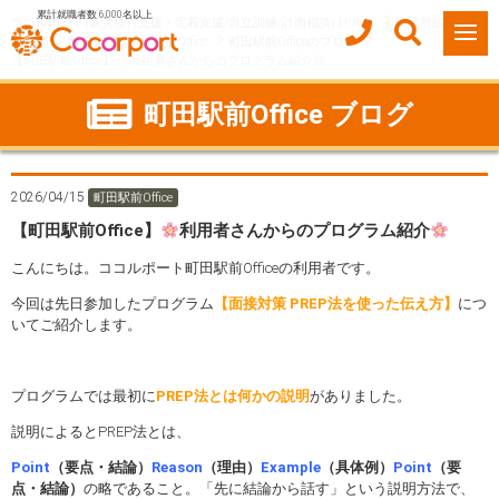
累計就職者数 6,000名以上
ココルポート(就労移行支援・定着支援/自立訓練/計画相談) HOME
事業所紹介
東京都
町田市
町田駅前Office
町田駅前Officeのブログ
【町田駅前Office】
利用者さんからのプログラム紹介
町田駅前Office ブログ
2026/04/15
町田駅前Office
【町田駅前Office】
利用者さんからのプログラム紹介
こんにちは。ココルポート町田駅前Officeの利用者です。
今回は先日参加したプログラム
【面接対策 PREP法を使った伝え方】
につ
いてご紹介します。
プログラムでは最初に
PREP法とは何かの説明
がありました。
説明によるとPREP法とは、
Point
（要点・結論）
Reason
（理由）
Example
（具体例）
Point
（要
点・結論）
の略であること。「先に結論から話す」という説明方法で、