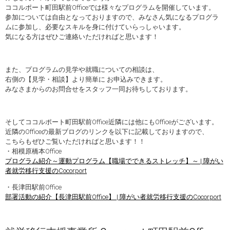
ココルポート町田駅前Officeでは様々なプログラムを開催しています。
参加については自由となっておりますので、みなさん気になるプログラ
ムに参加し、必要なスキルを身に付けていらっしゃいます。
気になる方はぜひご連絡いただければと思います！
また、プログラムの見学や就職についての相談は、
右側の【見学・相談】より簡単に お申込みできます。
みなさまからのお問合せをスタッフ一同お待ちしております。
そしてココルポート町田駅前Office近隣には他にもOfficeがございます。
近隣のOfficeの最新ブログのリンクを以下に記載しておりますので、
こちらもぜひご覧いただければと思います！！
・相模原橋本Office
プログラム紹介～運動プログラム【職場でできるストレッチ】～ | 障がい
者就労移行支援のCocorport
・長津田駅前Office
部署活動の紹介【長津田駅前Office】 | 障がい者就労移行支援のCocorport