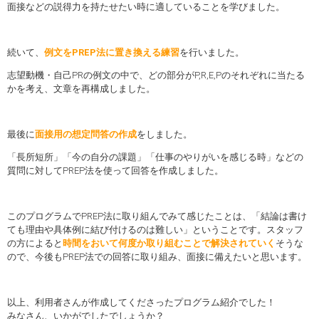
面接などの説得力を持たせたい時に適していることを学びました。
続いて、
例文をPREP法に置き換える練習
を行いました。
志望動機・自己PRの例文の中で、どの部分がP,R,E,Pのそれぞれに当たる
かを考え、文章を再構成しました。
最後に
面接用の想定問答の作成
をしました。
「長所短所」「今の自分の課題」「仕事のやりがいを感じる時」などの
質問に対してPREP法を使って回答を作成しました。
このプログラムでPREP法に取り組んでみて感じたことは、「結論は書け
ても理由や具体例に結び付けるのは難しい」ということです。スタッフ
の方によると
時間をおいて何度か取り組むことで解決されていく
そうな
ので、今後もPREP法での回答に取り組み、面接に備えたいと思います。
以上、利用者さんが作成してくださったプログラム紹介でした！
みなさん、いかがでしたでしょうか？