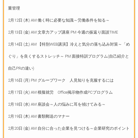
重管理
2月12日 (木) AM 働く時に必要な知識～労働条件を知る～
2月13日 (金) AM 文章力アップ講座 PM 今週の振返り面談TIME
2月14日 (土) AM 【特別WEB講演】冷えと気分の落ち込み対策～「め
ぐり」を良くするストレッチ～ PM 面接特訓プログラム(自己紹介と
自己PRの違い)
2月16日 (月) PM グループワーク 人見知りを克服するには
2月17日 (火) AM 模擬就労 Office掲示物作成PCプログラム
2月18日 (水) AM 座談会～人の悩みに耳を傾けてみる～
2月19日 (木) AM 書類郵送のマナー
2月20日 (金) AM 自分に合った企業を見つける～企業研究のポイント