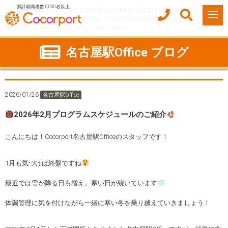
累計就職者数 6,000名以上
ココルポート(就労移行支援・定着支援/自立訓練/計画相談) HOME
事業所紹介
愛知県
名古屋市
名古屋駅Office
名古屋駅Officeのブログ
2026年2月プログラムスケジュールのご紹介
名古屋駅Office ブログ
2026/01/26
名古屋駅Office
2026年2月プログラムスケジュールのご紹介
こんにちは！Cocorport名古屋駅Officeのスタッフです！
1月も気づけば終盤ですね
最近では雪が降る日も増え、寒い日が続いています
体調管理に気を付けながら一緒に寒い冬を乗り越えていきましょう！