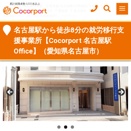
累計就職者数 6,000名以上
ココルポート(就労移行支援・定着支援/自立訓練/計画相談) HOME
就労移行支援事業所（Office）紹介
愛知県
名古屋市
名古屋駅Office（就労移行支援事業所）（リワーク）
名古屋駅から徒歩8分の就労移行支
援事業所【Cocorport 名古屋駅
Office】（愛知県名古屋市）