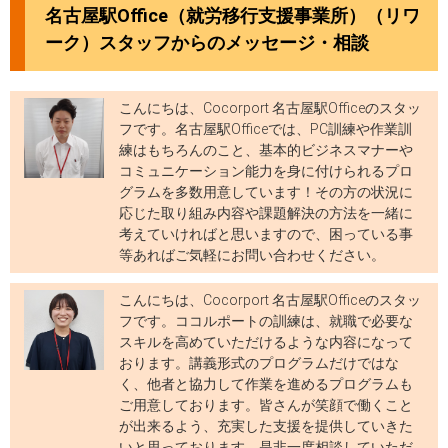
名古屋駅Office（就労移行支援事業所）（リワ
ーク）スタッフからのメッセージ・相談
こんにちは、Cocorport 名古屋駅Officeのスタッ
フです。名古屋駅Officeでは、PC訓練や作業訓
練はもちろんのこと、基本的ビジネスマナーや
コミュニケーション能力を身に付けられるプロ
グラムを多数用意しています！その方の状況に
応じた取り組み内容や課題解決の方法を一緒に
考えていければと思いますので、困っている事
等あればご気軽にお問い合わせください。
こんにちは、Cocorport 名古屋駅Officeのスタッ
フです。ココルポートの訓練は、就職で必要な
スキルを高めていただけるような内容になって
おります。講義形式のプログラムだけではな
く、他者と協力して作業を進めるプログラムも
ご用意しております。皆さんが笑顔で働くこと
が出来るよう、充実した支援を提供していきた
いと思っております。是非一度相談していただ