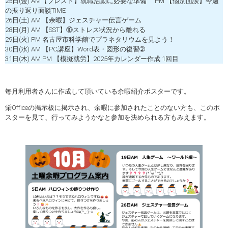
25日(金) AM【ブレスト】就職活動に必要な準備 PM 【個別面談】今週
の振り返り面談TIME
26日(土) AM 【余暇】ジェスチャー伝言ゲーム
28日(月) AM 【SST】⑩ストレス状況から離れる
29日(火) PM 名古屋市科学館でプラネタリウムを見よう！
30日(水) AM 【PC講座】Word表・図形の復習➁
31日(木) AM PM 【模擬就労】2025年カレンダー作成 1回目
毎月利用者さんに作成して頂いている余暇紹介ポスターです。
栄Officeの掲示板に掲示され、余暇に参加されたことのない方も、このポ
スターを見て、行ってみようかなと参加を決められる方もみえます。