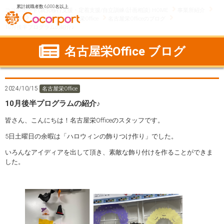
累計就職者数 6,000名以上
ココルポート(就労移行支援・定着支援/自立訓練/計画相談) HOME
事業所紹介
愛知県
名古屋市
名古屋栄Office
名古屋栄Officeのブログ
10月後半プログラムの紹介♪
名古屋栄Office ブログ
2024/10/15
名古屋栄Office
10月後半プログラムの紹介♪
皆さん、こんにちは！名古屋栄Officeのスタッフです。
5日土曜日の余暇は「ハロウィンの飾りつけ作り」でした。
いろんなアイディアを出して頂き、素敵な飾り付けを作ることができま
した。