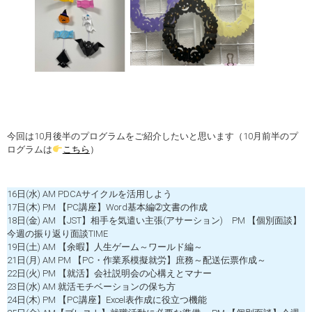
今回は10月後半のプログラムをご紹介したいと思います（10月前半のプ
ログラムは
こちら
）
16日(水) AM PDCAサイクルを活用しよう
17日(木) PM 【PC講座】Word基本編➁文書の作成
18日(金) AM 【JST】相手を気遣い主張(アサーション) PM 【個別面談】
今週の振り返り面談TIME
19日(土) AM 【余暇】人生ゲーム～ワールド編～
21日(月) AM PM 【PC・作業系模擬就労】庶務～配送伝票作成～
22日(火) PM 【就活】会社説明会の心構えとマナー
23日(水) AM 就活モチベーションの保ち方
24日(木) PM 【PC講座】Excel表作成に役立つ機能