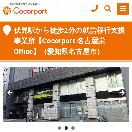
累計就職者数 6,000名以上
ココルポート(就労移行支援・定着支援/自立訓練/計画相談) HOME
就労移行支援事業所（Office）紹介
愛知県
名古屋市
名古屋栄Office（就労移行支援事業所）（リワーク）
伏見駅から徒歩2分の就労移行支援
事業所【Cocorport 名古屋栄
Office】（愛知県名古屋市）