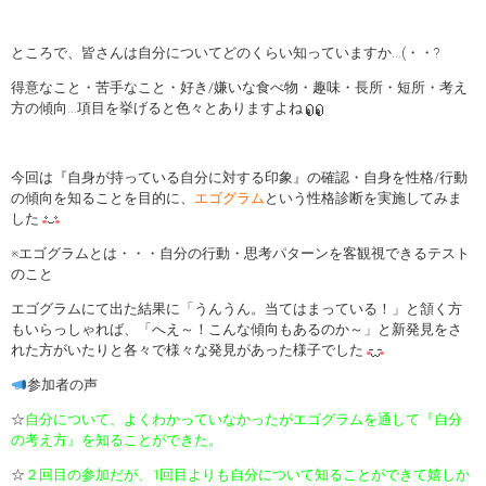
ところで、皆さんは自分についてどのくらい知っていますか…(・・?
得意なこと・苦手なこと・好き/嫌いな食べ物・趣味・長所・短所・考え
方の傾向…項目を挙げると色々とありますよね
今回は『自身が持っている自分に対する印象』の確認・自身を性格/行動
の傾向を知ることを目的に、
エゴグラム
という性格診断を実施してみま
した
※エゴグラムとは・・・自分の行動・思考パターンを客観視できるテスト
のこと
エゴグラムにて出た結果に「うんうん。当てはまっている！」と頷く方
もいらっしゃれば、「へえ～！こんな傾向もあるのか～」と新発見をさ
れた方がいたりと各々で様々な発見があった様子でした
参加者の声
☆
自分について、よくわかっていなかったがエゴグラムを通して『自分
の考え方』を知ることができた。
☆
２回目の参加だが、1回目よりも自分について知ることができて嬉しか