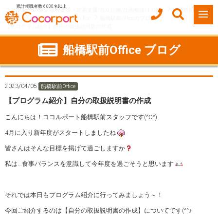
累計就職者数 6,000名以上
ココルポート(就労移行支援・定着支援/自立訓練/計画相談) HOME
事業所紹介
千葉県
船橋市
船橋駅前Office
船橋駅前Officeのブログ
【プログラム紹介】自分の取扱説明書の作成
船橋駅前Office ブログ
2023/04/05
船橋駅前Office
【プログラム紹介】自分の取扱説明書の作成
こんにちは！ココルポート船橋駅前スタッフです(^O^)
4月に入り新年度がスタートしましたね
皆さんはそんな目標を掲げて過ごしますか
私は…食事バランスを意識して今年度を過ごそうと思います
それでは本日もプログラム紹介に行ってみましょう～！
今回ご紹介するのは【自分の取扱説明書の作成】についてです(^^♪