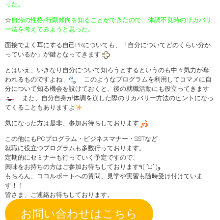
った。
☆
自分の性格/行動傾向を知ることができたので、体調不良時のリカバリ
ー法を考えてみようと思った。
面接でよく耳にする自己PRについても、「自分についてどのくらい分か
っているか」が鍵となってきます
とはいえ、いきなり自分について知ろうとするというのも中々気力が奪
われるものですよね…
このようなプログラムを利用してコマメに自
分について知る機会を設けておくと、後の就職活動にも役立ってきます
また、自分自身が体調を崩した際のリカバリー方法のヒントになっ
てくることもありますよ
気になった方は是非、参加お待ちしております
この他にもPCプログラム・ビジネスマナー・SSTなど
就職に役立つプログラムも多数行っております。
定期的にセミナーも行っていく予定ですので、
興味をお持ちの方はご参加お待ちしております٩( ‘’ω’’ )و
もちろん、ココルポートへの質問、見学や実習も随時受け付けていま
す！！
皆さま、ご連絡お待ちしております。
お問い合わせはこちら