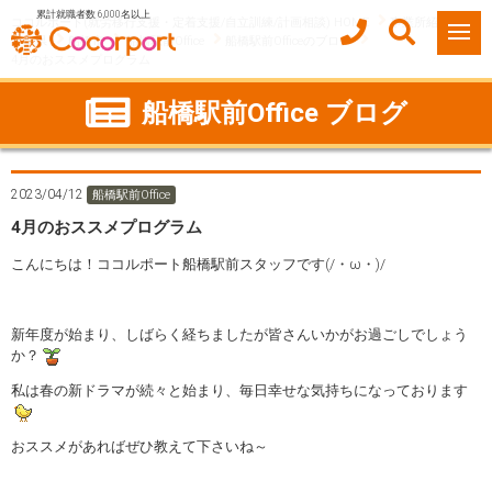
累計就職者数 6,000名以上
ココルポート(就労移行支援・定着支援/自立訓練/計画相談) HOME
事業所紹介
千葉県
船橋市
船橋駅前Office
船橋駅前Officeのブログ
4月のおススメプログラム
船橋駅前Office ブログ
2023/04/12
船橋駅前Office
4月のおススメプログラム
こんにちは！ココルポート船橋駅前スタッフです(/・ω・)/
新年度が始まり、しばらく経ちましたが皆さんいかがお過ごしでしょう
か？
私は春の新ドラマが続々と始まり、毎日幸せな気持ちになっております
おススメがあればぜひ教えて下さいね～