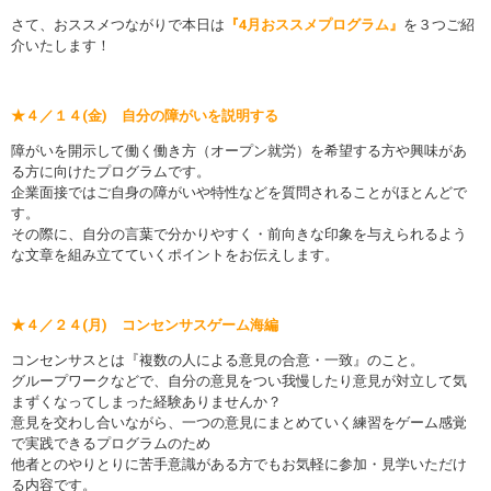
さて、おススメつながりで本日は
『4月おススメプログラム』
を３つご紹
介いたします！
★４／１４(金) 自分の障がいを説明する
障がいを開示して働く働き方（オープン就労）を希望する方や興味があ
る方に向けたプログラムです。
企業面接ではご自身の障がいや特性などを質問されることがほとんどで
す。
その際に、自分の言葉で分かりやすく・前向きな印象を与えられるよう
な文章を組み立てていくポイントをお伝えします。
★４／２４(月) コンセンサスゲーム海編
コンセンサスとは『複数の人による意見の合意・一致』のこと。
グループワークなどで、自分の意見をつい我慢したり意見が対立して気
まずくなってしまった経験ありませんか？
意見を交わし合いながら、一つの意見にまとめていく練習をゲーム感覚
で実践できるプログラムのため
他者とのやりとりに苦手意識がある方でもお気軽に参加・見学いただけ
る内容です。