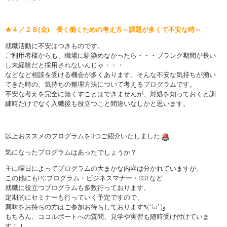
★４／２８(金) 長く働くための考え方～課題が多くて不安な時～
就職活動に不安はつきものです。
ご利用者様からも、職場に馴染めなかったら・・・ブランク期間が長い
し未経験だと採用されないんじゃ・・・
などなど相談を受ける機会が多くあります。そんな不安な気持ちが湧い
てきた時の、気持ちの整理方法について考えるプログラムです。
不安な考えを完全に無くすことはできませんが、対処を知っておくと訓
練時だけでなく入職後も役立つこと間違いなしかと思います。
以上おススメのプログラムを3つご紹介いたしました
気になったプログラムはあったでしょうか？
主に曜日によってプログラムの大まかな内容は分かれていますが、
この他にもPCプログラム・ビジネスマナー・SSTなど
就職に役立つプログラムも多数行っております。
定期的にセミナーも行っていく予定ですので、
興味をお持ちの方はご参加お待ちしております٩( ‘’ω’’ )و
もちろん、ココルポートへの質問、見学や実習も随時受け付けていま
す！！