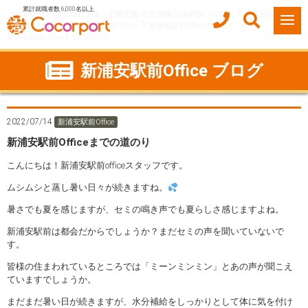
累計就職者数 6,000名以上
ココルポート(就労移行支援・定着支援/自立訓練/計画相談) HOME
事業所紹介
千葉県
浦安市
新浦安駅前Office
新浦安駅前Officeのブログ
新浦安駅前Officeまでの道のり
新浦安駅前Office ブログ
2022/07/14
新浦安駅前Office
新浦安駅前Officeまでの道のり
こんにちは！新浦安駅前officeスタッフです。
ムシムシと蒸し暑い日々が続きますね。
暑さでも夏を感じますが、セミの鳴き声でも夏らしさ感じますよね。
新浦安駅前は都会だからでしょうか？まだセミの声を聞いていないで
す。
皆様の住まわれているところでは「ミーンミンミン」とあの声が聞こえ
ていますでしょうか。
まだまだ暑い日が続きますが、水分補給をしっかりとして体に気を付け