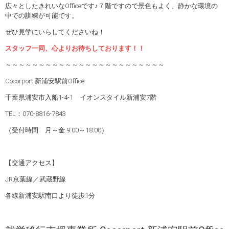
広々としたきれいなOfficeです♪７階ですので景色もよく、静かな環境の
中での訓練が可能です。
ぜひ見学にいらしてくださいね！
スタッフ一同、心よりお待ちしております！！
～～～～～～～～～～～～～～～～～～～～～～～～
Cocorport 新浦安駅前Office
千葉県浦安市入船1-4-1 イオンスタイル新浦安7階
TEL：070-8816-7843
（受付時間 月～金 9:00～18:00）
【交通アクセス】
JR京葉線／武蔵野線
各線新浦安駅南口より徒歩1分