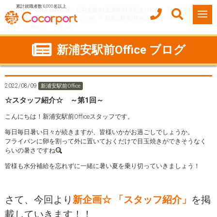
累計就職者数 6,000名以上
ココルポート(就労移行支援・定着支援/自立訓練/計画相談) HOME
事業所紹介
千葉県
浦安市
新浦安駅前Office
新浦安駅前Officeのブログ
☆スタッフ紹介☆ ～第1回～
新浦安駅前Office ブログ
2022/08/09
新浦安駅前Office
☆スタッフ紹介☆ ～第1回～
こんにちは！新浦安駅前Officeスタッフです。
毎日毎日暑い日々が続きますが、皆様いかがお過ごしでしょうか。
フライパンに卵を割って外に置いておくだけで目玉焼きができそうなく
らいの暑さですね
皆様も水分補給を忘れずに一緒に暑い夏を乗り切っていきましょう！
さて、今回より
新企画☆ 「スタッフ紹介」
を掲
載していきます！！