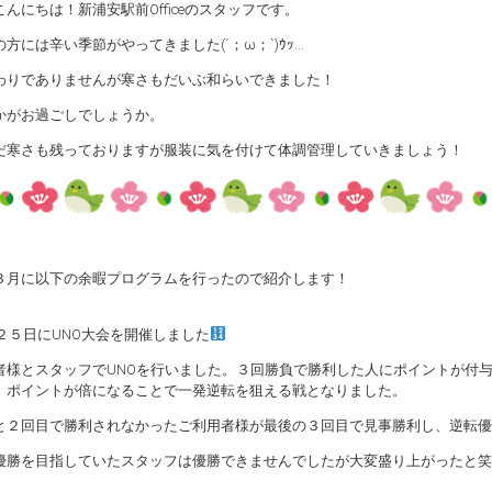
んにちは！新浦安駅前Officeのスタッフです。
方には辛い季節がやってきました(´；ω；`)ｳｯ…
わりでありませんが寒さもだいぶ和らいできました！
かがお過ごしでしょうか。
だ寒さも残っておりますが服装に気を付けて体調管理していきましょう！
３月に以下の余暇プログラムを行ったので紹介します！
２５日にUNO大会を開催しました
者様とスタッフでUNOを行いました。３回勝負で勝利した人にポイントが付
、ポイントが倍になることで一発逆転を狙える戦となりました。
と２回目で勝利されなかったご利用者様が最後の３回目で見事勝利し、逆転優
優勝を目指していたスタッフは優勝できませんでしたが大変盛り上がったと笑
。