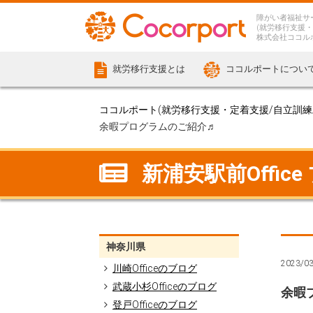
障がい者福祉サ
(就労移行支援・
株式会社ココル
就労移行支援とは
ココルポートについ
ココルポート(就労移行支援・定着支援/自立訓練/計
余暇プログラムのご紹介♬
新浦安駅前Office
神奈川県
2023/0
川崎Officeのブログ
武蔵小杉Officeのブログ
余暇
登戸Officeのブログ