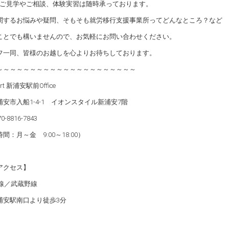
ceのご見学やご相談、体験実習は随時承っております。
関するお悩みや疑問、そもそも就労移行支援事業所ってどんなところ？など
ことでも構いませんので、お気軽にお問い合わせください。
フ一同、皆様のお越しを心よりお待ちしております。
～～～～～～～～～～～～～～～～～～～～～
ort 新浦安駅前Office
安市入船1-4-1 イオンスタイル新浦安7階
0-8816-7843
間：月～金 9:00～18:00）
アクセス】
葉線／武蔵野線
浦安駅南口より徒歩3分