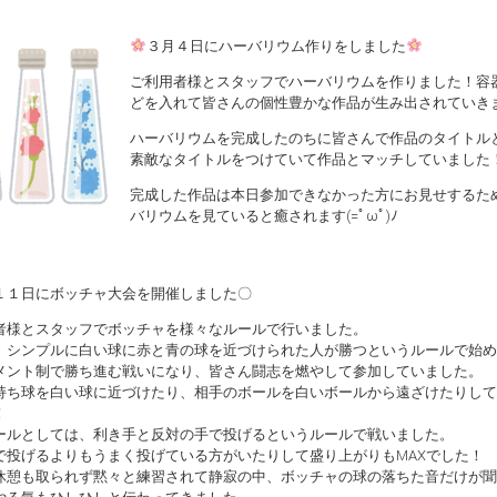
３月４日にハーバリウム作りをしました
ご利用者様とスタッフでハーバリウムを作りました！容
どを入れて皆さんの個性豊かな作品が生み出されていき
ハーバリウムを完成したのちに皆さんで作品のタイトル
素敵なタイトルをつけていて作品とマッチしていました
完成した作品は本日参加できなかった方にお見せするた
バリウムを見ていると癒されます(=ﾟωﾟ)ﾉ
１１日にボッチャ大会を開催しました〇
者様とスタッフでボッチャを様々なルールで行いました。
、シンプルに白い球に赤と青の球を近づけられた人が勝つというルールで始め
メント制で勝ち進む戦いになり、皆さん闘志を燃やして参加していました。
持ち球を白い球に近づけたり、相手のボールを白いボールから遠ざけたりして
！
ールとしては、利き手と反対の手で投げるというルールで戦いました。
で投げるよりもうまく投げている方がいたりして盛り上がりもMAXでした！
休憩も取られず黙々と練習されて静寂の中、ボッチャの球の落ちた音だけが聞