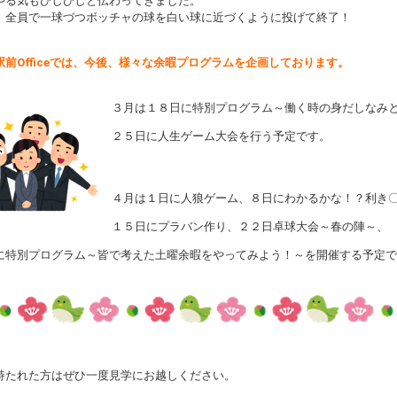
やる気もひしひしと伝わってきました。
、全員で一球づつボッチャの球を白い球に近づくように投げて終了！
駅前Officeでは、今後、様々な余暇プログラムを企画しております。
３月は１８日に特別プログラム～働く時の身だしなみ
２５日に人生ゲーム大会を行う予定です。
４月は１日に人狼ゲーム、８日にわかるかな！？利き
１５日にプラバン作り、２２日卓球大会～春の陣～、
に特別プログラム～皆で考えた土曜余暇をやってみよう！～を開催する予定で
持たれた方はぜひ一度見学にお越しください。