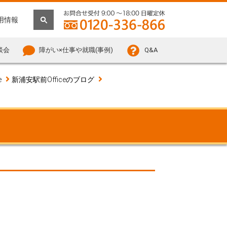
用情報
談会
障がい×仕事や就職(事例)
Q&A
e
新浦安駅前Officeのブログ