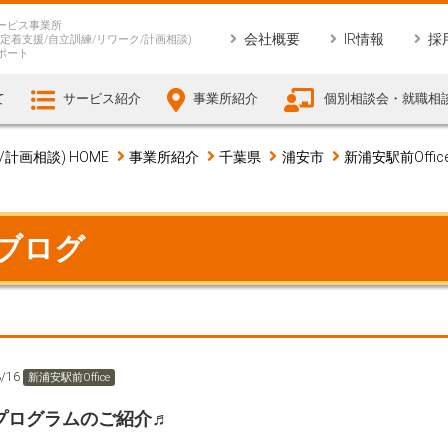
ービス事業所
会社概要
IR情報
採
定着支援/自立訓練/リワーク/計画相談)
ポート
て
サービス紹介
事業所紹介
個別相談会・就職相
画相談) HOME
事業所紹介
千葉県
浦安市
新浦安駅前Offic
 ブログ
3/16
新浦安駅前Office
プログラムのご紹介♬