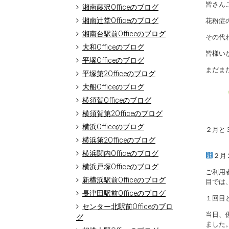
皆さんこ
湘南藤沢Officeのブログ
湘南辻堂Officeのブログ
花粉症の
湘南台駅前Officeのブログ
その代
大和Officeのブログ
皆様い
平塚Officeのブログ
まだま
平塚第2Officeのブログ
大船Officeのブログ
横須賀Officeのブログ
横須賀第2Officeのブログ
横浜Officeのブログ
２月と
横浜第2Officeのブログ
横浜関内Officeのブログ
２月
横浜戸塚Officeのブログ
ご利用
新横浜駅前Officeのブログ
目では
長津田駅前Officeのブログ
１回目
センター北駅前Officeのブロ
当日、
グ
ました