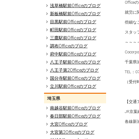
Offi
浅草橋駅前Officeのブログ
就労に
新板橋駅前Officeのブログ
目黒駅前Officeのブログ
些細な
町田駅前Officeのブログ
スタッ
三鷹駅前Officeのブログ
～～～
調布Officeのブログ
Cocorp
府中駅前Officeのブログ
千葉県浦
八王子駅前Officeのブログ
八王子第2Officeのブログ
TEL：07
国分寺駅前Officeのブログ
（受付時
立川駅前Officeのブログ
埼玉県
【交通
南越谷駅前Officeのブログ
JR京
春日部駅前Officeのブログ
各線新
大宮Officeのブログ
大宮第2Officeのブログ