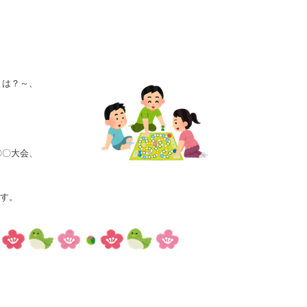
とは？～、
〇〇大会、
す。