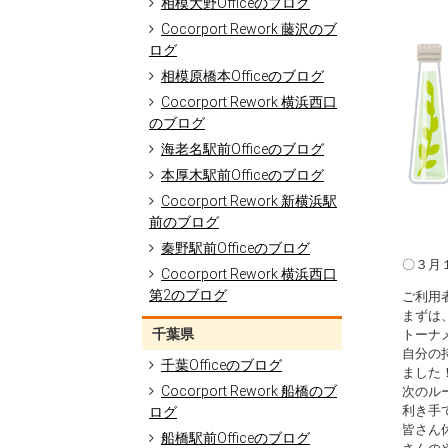
相模大野Officeのブログ
Cocorport Rework 藤沢のブ
ログ
相模原橋本Officeのブログ
Cocorport Rework 横浜西口
のブログ
海老名駅前Officeのブログ
本厚木駅前Officeのブログ
Cocorport Rework 新横浜駅
前のブログ
秦野駅前Officeのブログ
〇３月
Cocorport Rework 横浜西口
第2のブログ
ご利用
まずは
千葉県
トーナ
自分の
千葉Officeのブログ
ました
Cocorport Rework 船橋のブ
次のル
利き手
ログ
皆さん
船橋駅前Officeのブログ