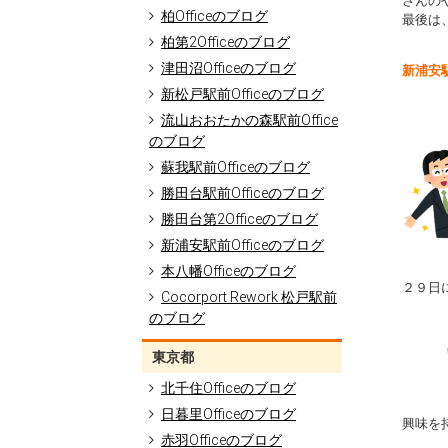
さんの
柏Officeのブログ
最後は
柏第2Officeのブログ
津田沼Officeのブログ
新浦安
新松戸駅前Officeのブログ
流山おおたかの森駅前Office
のブログ
蘇我駅前Officeのブログ
勝田台駅前Officeのブログ
勝田台第2Officeのブログ
新浦安駅前Officeのブログ
本八幡Officeのブログ
２９日
Cocorport Rework 松戸駅前
のブログ
東京都
北千住Officeのブログ
日暮里Officeのブログ
興味を
赤羽Officeのブログ