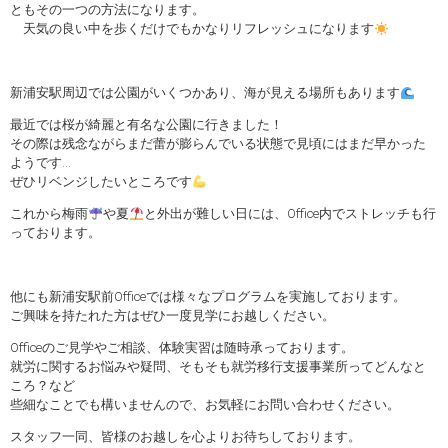
ともその一つの方法になります。
天気の良い中を歩くだけでもかなりリフレッシュになります
新浦安駅周辺では公園がいくつかあり、海が見える場所もあります
最近では桜が綺麗と有名な公園に行きました！
その際は残念ながらまだ蕾が膨らんでいる状態で見頃にはまだ早かった
ようです…
ぜひリベンジしたいところです
これから梅雨
や夏
と外出が難しい日には、Office内でストレッチも行
っております。
他にも新浦安駅前Officeでは様々なプログラムを実施しております。
ご興味を持たれた方はぜひ一度見学にお越しください。
Officeのご見学やご相談、体験実習は随時承っております。
就労に関するお悩みや疑問、そもそも就労移行支援事業所ってどんなと
ころ？など
些細なことでも構いませんので、お気軽にお問い合わせください。
スタッフ一同、皆様のお越しを心よりお待ちしております。