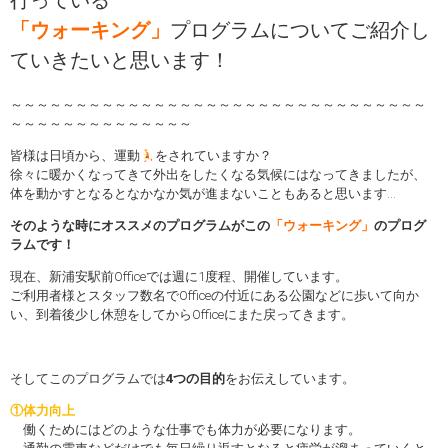
行っている
「ウォーキング」
プログラムについてご紹介し
ていきたいと思います！
～～～～～～～～～～～～～～～～～～～～～～～～～～～～～～～～
～～～～～～～～～～～～～～
皆様は日頃から、運動
をされていますか？
徐々に暖かくなってきて外出をしたくなる気候にはなってきましたが、
体を動かすとなるとなかなか気が進まないこともあると思います…
そのような時にオススメのプログラムがこの
「ウォーキング」
のプログ
ラムです！
現在、新浦安駅前Officeでは週に1度程、開催しています。
ご利用者様とスタッフ数名でOfficeの付近にある公園などに歩いて向か
い、到着後少し休憩をしてからOfficeにまた戻ってきます。
そしてこのプログラムでは
4つの目的
をお伝えしています。
①体力向上
働くためにはどのような仕事でも体力が必要になります。