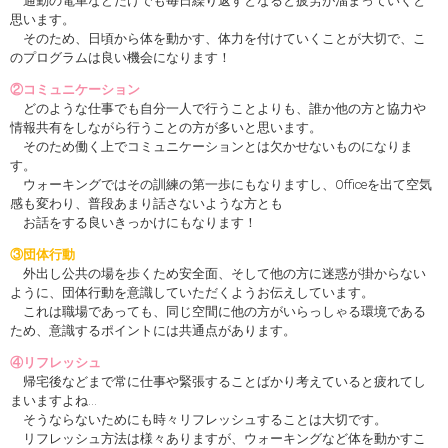
通勤の電車などだけでも毎日繰り返すとなると疲労が溜まっていくと
思います。
そのため、日頃から体を動かす、体力を付けていくことが大切で、こ
のプログラムは良い機会になります！
②コミュニケーション
どのような仕事でも自分一人で行うことよりも、誰か他の方と協力や
情報共有をしながら行うことの方が多いと思います。
そのため働く上でコミュニケーションとは欠かせないものになりま
す。
ウォーキングではその訓練の第一歩にもなりますし、Officeを出て空気
感も変わり、普段あまり話さないような方とも
お話をする良いきっかけにもなります！
③団体行動
外出し公共の場を歩くため安全面、そして他の方に迷惑が掛からない
ように、団体行動を意識していただくようお伝えしています。
これは職場であっても、同じ空間に他の方がいらっしゃる環境である
ため、意識するポイントには共通点があります。
④リフレッシュ
帰宅後などまで常に仕事や緊張することばかり考えていると疲れてし
まいますよね…
そうならないためにも時々リフレッシュすることは大切です。
リフレッシュ方法は様々ありますが、ウォーキングなど体を動かすこ