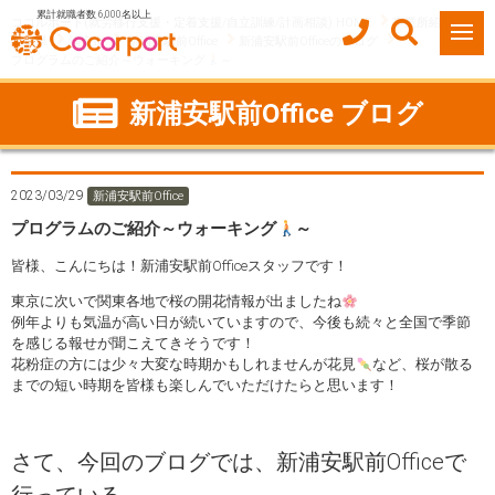
累計就職者数 6,000名以上
ココルポート(就労移行支援・定着支援/自立訓練/計画相談) HOME
事業所紹介
千葉県
浦安市
新浦安駅前Office
新浦安駅前Officeのブログ
プログラムのご紹介～ウォーキング
～
新浦安駅前Office ブログ
2023/03/29
新浦安駅前Office
プログラムのご紹介～ウォーキング
～
皆様、こんにちは！新浦安駅前Officeスタッフです！
東京に次いで関東各地で桜の開花情報が出ましたね
例年よりも気温が高い日が続いていますので、今後も続々と全国で季節
を感じる報せが聞こえてきそうです！
花粉症の方には少々大変な時期かもしれませんが花見
など、桜が散る
までの短い時期を皆様も楽しんでいただけたらと思います！
さて、今回のブログでは、新浦安駅前Officeで