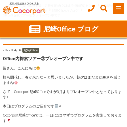
累計就職者数 6,000名以上
ココルポート(就労移行支援・定着支援/自立訓練/計画相談) HOME
事業所紹介
兵庫県
尼崎市
尼崎Office
尼崎Officeのブログ
Office内探索ツアー②プレオープン中です
尼崎Office ブログ
2022/04/04
尼崎Office
Office内探索ツアー②プレオープン中です
皆さん、こんにちは
桜も開花し、春が来たな～と思いましたが、朝夕はまだまだ寒さを感じ
ますね
さて、Cocorport尼崎Officeですが3月よりプレオープン中となっておりま
す♪
本日はプログラムのご紹介です
✐
Cocorport尼崎Officeでは、一日に2コマずつプログラムを実施しておりま
す