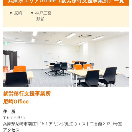
兵庫県エリアOffice（就労移行支援事業所）一覧
▼ 尼崎
▼ 神戸三宮
駅前
就労移行支援事業所
尼崎Office
住 所
〒661-0976
兵庫県尼崎市潮江1-16-1 アミング潮江ウエスト二番館 302-D号室
アクセス