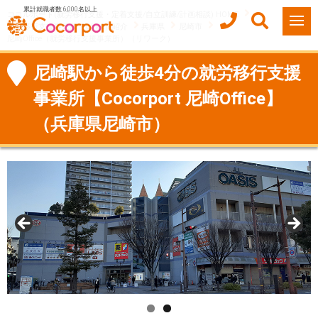
累計就職者数 6,000名以上
ココルポート(就労移行支援・定着支援/自立訓練/計画相談) HOME
就労移行支援事業所（Office）紹介
兵庫県
尼崎市
尼崎Office（就労移行支援事業所）（リワーク）
尼崎駅から徒歩4分の就労移行支援
事業所【Cocorport 尼崎Office】
（兵庫県尼崎市）