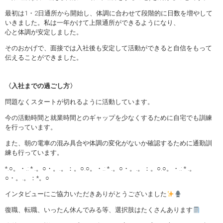
最初は1・2日通所から開始し、体調に合わせて段階的に日数を増やして
いきました。私は一年かけて上限通所ができるようになり、
心と体調が安定しました。
そのおかげで、面接では入社後も安定して活動ができると自信をもって
伝えることができました。
〈入社までの過ごし方〉
問題なくスタートが切れるように活動しています。
今の活動時間と就業時間とのギャップを少なくするために自宅でも訓練
を行っています。
また、朝の電車の混み具合や体調の変化がないか確認するために通勤訓
練も行っています。
*.○。・.: * .。○・。.。：。○.○。・.: * .。○・。.。：。○.○。・.: * .。
○・。.。：*。○
インタビューにご協力いただきありがとうございました
復職、転職、いったん休んでみる等、選択肢はたくさんあります