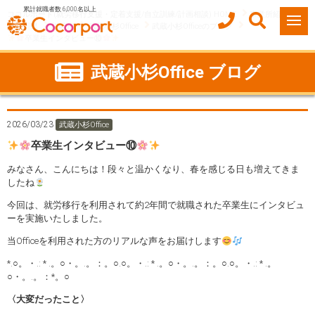
累計就職者数 6,000名以上
ココルポート(就労移行支援・定着支援/自立訓練/計画相談) HOME
事業所紹介
神奈川県
川崎市
武蔵小杉Office
武蔵小杉Officeのブログ
卒業生インタビュー⑩
武蔵小杉Office ブログ
2026/03/23
武蔵小杉Office
卒業生インタビュー⑩
みなさん、こんにちは！段々と温かくなり、春を感じる日も増えてきま
したね
今回は、就労移行を利用されて約2年間で就職された卒業生にインタビュ
ーを実施いたしました。
当Officeを利用された方のリアルな声をお届けします
*.○。・.: * .。○・。.。：。○.○。・.: * .。○・。.。：。○.○。・.: * .。
○・。.。：*。○
〈大変だったこと〉