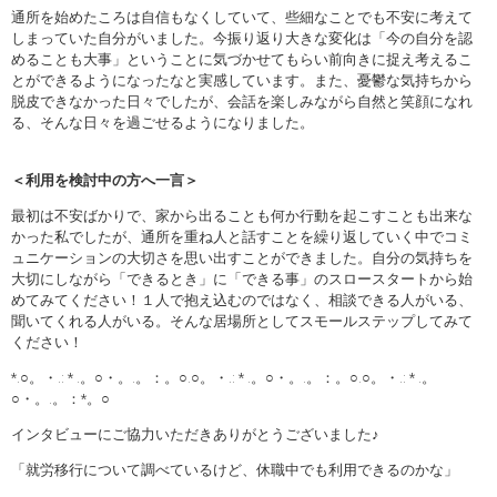
通所を始めたころは自信もなくしていて、些細なことでも不安に考えて
しまっていた自分がいました。今振り返り大きな変化は「今の自分を認
めることも大事」ということに気づかせてもらい前向きに捉え考えるこ
とができるようになったなと実感しています。また、憂鬱な気持ちから
脱皮できなかった日々でしたが、会話を楽しみながら自然と笑顔になれ
る、そんな日々を過ごせるようになりました。
＜利用を検討中の方へ一言＞
最初は不安ばかりで、家から出ることも何か行動を起こすことも出来な
かった私でしたが、通所を重ね人と話すことを繰り返していく中でコミ
ュニケーションの大切さを思い出すことができました。自分の気持ちを
大切にしながら「できるとき」に「できる事」のスロースタートから始
めてみてください！１人で抱え込むのではなく、相談できる人がいる、
聞いてくれる人がいる。そんな居場所としてスモールステップしてみて
ください！
*.○。・.: * .。○・。.。：。○.○。・.: * .。○・。.。：。○.○。・.: * .。
○・。.。：*。○
インタビューにご協力いただきありがとうございました♪
「就労移行について調べているけど、休職中でも利用できるのかな」