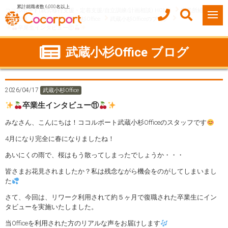
累計就職者数 6,000名以上
ココルポート(就労移行支援・定着支援/自立訓練/計画相談) HOME
事業所紹介
神奈川県
川崎市
武蔵小杉Office
武蔵小杉Officeのブログ
卒業生インタビュー⑪
武蔵小杉Office ブログ
2026/04/17
武蔵小杉Office
卒業生インタビュー⑪
みなさん、こんにちは！ココルポート武蔵小杉Officeのスタッフです
4月になり完全に春になりましたね！
あいにくの雨で、桜はもう散ってしまったでしょうか・・・
皆さまお花見されましたか？私は残念ながら機会をのがしてしまいまし
た
さて、今回は、リワーク利用されて約５ヶ月で復職された卒業生にイン
タビューを実施いたしました。
当Officeを利用された方のリアルな声をお届けします