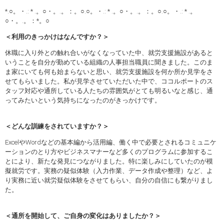
*.○。・.: * .。○・。.。：。○.○。・.: * .。○・。.。：。○.○。・.: * .。
○・。.。：*。○
＜利用のきっかけはなんですか？＞
休職に入り外との触れ合いがなくなっていた中、就労支援施設があると
いうことを自分が勤めている組織の人事担当職員に聞きました。このま
ま家にいても何も始まらないと思い、就労支援施設を何か所か見学をさ
せてもらいました。私が見学させていただいた中で、ココルポートのス
タッフ対応や通所している人たちの雰囲気がとても明るいなと感じ、通
ってみたいという気持ちになったのがきっかけです。
＜どんな訓練をされていますか？＞
ExcelやWordなどの基本編から活用編、働く中で必要とされるコミュニケ
ーションのとり方やビジネスマナーなど多くのプログラムに参加するこ
とにより、新たな発見につながりました。特に楽しみにしていたのが模
擬就労です。実務の疑似体験（入力作業、データ作成や整理）など、よ
り実務に近い就労疑似体験をさせてもらい、自分の自信にも繋がりまし
た。
＜通所を開始して、ご自身の変化はありましたか？＞