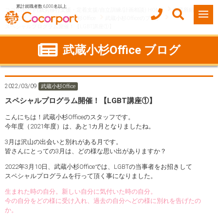
累計就職者数 6,000名以上
ココルポート(就労移行支援・定着支援/自立訓練/計画相談) HOME
事業所紹介
神奈川県
川崎市
武蔵小杉Office
武蔵小杉Officeのブログ
スペシャルプログラム開催！【LGBT講座①】
武蔵小杉Office ブログ
2022/03/09
武蔵小杉Office
スペシャルプログラム開催！【LGBT講座①】
こんにちは！武蔵小杉Officeのスタッフです。
今年度（2021年度）は、あと1カ月となりましたね。
3月は沢山の出会いと別れがある月です。
皆さんにとっての3月は、どの様な思い出がありますか？
2022年3月10日、武蔵小杉Officeでは、LGBTの当事者をお招きして
スペシャルプログラムを行って頂く事になりました。
生まれた時の自分。新しい自分に気付いた時の自分。
今の自分をどの様に受け入れ、過去の自分へどの様に別れを告げたの
か。