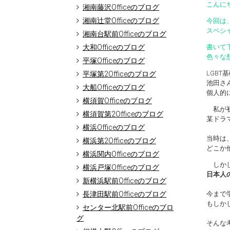
こんにち
湘南藤沢Officeのブログ
湘南辻堂Officeのブログ
今回は
スペシ
湘南台駅前Officeのブログ
大和Officeのブログ
書いて
色々な
平塚Officeのブログ
LGB
平塚第2Officeのブログ
池田さ
大船Officeのブログ
個人的
横須賀Officeのブログ
私が初
横須賀第2Officeのブログ
某ドラ
横浜Officeのブログ
当時は
横浜第2Officeのブログ
どこか
横浜関内Officeのブログ
しかし
横浜戸塚Officeのブログ
日本人
新横浜駅前Officeのブログ
長津田駅前Officeのブログ
今まで
もしか
センター北駅前Officeのブロ
グ
そんな