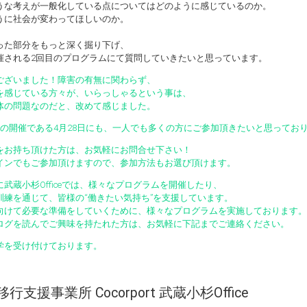
うな考えが一般化している点についてはどのように感じているのか。
うに社会が変わってほしいのか。
った部分をもっと深く掘り下げ、
催される2回目のプログラムにて質問していきたいと思っています。
ございました！障害の有無に関わらず、
を感じている方々が、いらっしゃるという事は、
体の問題なのだと、改めて感じました。
目の開催である4月28日にも、一人でも多くの方にご参加頂きたいと思ってお
をお持ち頂けた方は、お気軽にお問合せ下さい！
インでもご参加頂けますので、参加方法もお選び頂けます。
に武蔵小杉Officeでは、様々なプログラムを開催したり、
訓練を通じて、皆様の“働きたい気持ち”を支援しています。
向けて必要な準備をしていくために、様々なプログラムを実施しております。
ログを読んでご興味を持たれた方は、お気軽に下記までご連絡ください。
学を受け付けております。
行支援事業所 Cocorport 武蔵小杉Office