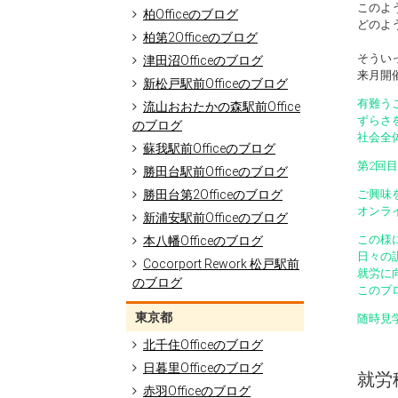
このよ
柏Officeのブログ
どのよ
柏第2Officeのブログ
そうい
津田沼Officeのブログ
来月開
新松戸駅前Officeのブログ
有難う
流山おおたかの森駅前Office
ずらさ
のブログ
社会全
蘇我駅前Officeのブログ
第2回
勝田台駅前Officeのブログ
勝田台第2Officeのブログ
ご興味
オンラ
新浦安駅前Officeのブログ
この様
本八幡Officeのブログ
日々の
Cocorport Rework 松戸駅前
就労に
のブログ
このブ
東京都
随時見
北千住Officeのブログ
日暮里Officeのブログ
就労移
赤羽Officeのブログ