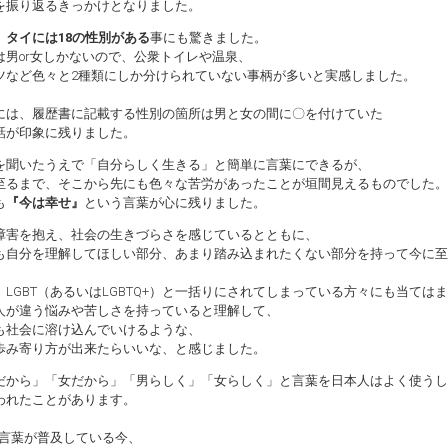
を振り返るきっかけとなりました。
、
タイには18の性別がある
事にも驚きました。
は男or女しかないので、公衆トイレや温泉、
ツなど色々と2種類にしか分けられていない事柄が多いと実感しました。
には、履歴書に記載する性別の箇所は男と女の間に〇を付けていた
話が印象に残りました。
聞いたうえで「自分らしく生きる」と簡単に言葉にできるが、
至るまで、そこから先にも色々な苦労があったことが垣間見えるものでした。
も
『今は幸せ』
という言葉が心に残りました。
害を抱え、社会の生きづらさを感じているとともに、
も自分を理解してほしい部分、あまり踏み込まれたくない部分を持って今に至
、LGBT（あるいはLGBTQ+）と一括りにされてしまっている方々にも当ては
人が違う悩みや苦しさを持っていると理解して、
も社会に溶け込んでいけるような、
歩み寄り方が出来たらいいな、と感じました。
から」「女だから」「男らしく」「女らしく」と言葉を日本人はよく使うし
われたことがあります。
Tと言葉が普及している今、