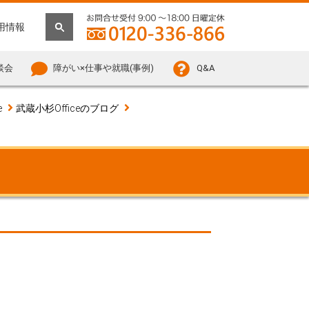
用情報
談会
障がい×仕事や就職(事例)
Q&A
e
武蔵小杉Officeのブログ