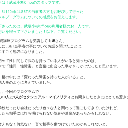
は！武蔵小杉Officeのスタッフです。
、3月10日にLGBTの当事者の方をお呼びして行った
ャルプログラムについての感想をお伝えします。
下さったのは、武蔵小杉Officeの利用者様のお一人です。
想いを綴って下さいました！以下、ご覧ください。
T基礎講座プログラムを受講して山﨑さん、
んにLGBT当事者の事についてお話を聞けたことは、
にすごく勉強になりました。
めて性に関して悩みを持っている人がいると知ったのは、
マで「性同一性障害」と言葉に出会った事がきっかけだったと思います。
、世の中には「変わった障害を持った人がいる」と、
他人事のように考えていました。
、今回のプログラムで
の13人に1人がセクシュアル・マイノリティ
とお聞きしたときにはとても驚き
学校だったり会社だったり色々な人と関わって過ごしてきていたけれど、
したら相手には打ち明けられない悩みや葛藤があったかもしれない。
考えもなく何気ない一言で相手を傷つけていたのかもしれないと、