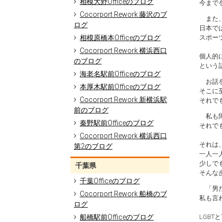
相模大野Officeのブログ
今まで
Cocorport Rework 藤沢のブ
また
ログ
日本で
相模原橋本Officeのブログ
スポー
Cocorport Rework 横浜西口
個人的
のブログ
という
海老名駅前Officeのブログ
お話を
本厚木駅前Officeのブログ
そこに
Cocorport Rework 新横浜駅
それで
前のブログ
私も障
秦野駅前Officeのブログ
それで
Cocorport Rework 横浜西口
それは
第2のブログ
一人一
少しで
千葉県
そんな
千葉Officeのブログ
「男だ
Cocorport Rework 船橋のブ
私も言
ログ
船橋駅前Officeのブログ
LGB