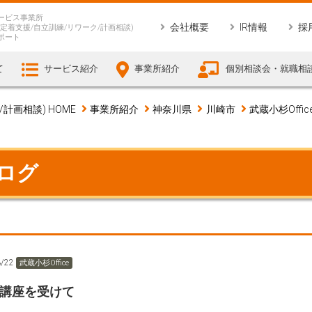
ービス事業所
会社概要
IR情報
採
定着支援/自立訓練/リワーク/計画相談)
ポート
て
サービス紹介
事業所紹介
個別相談会・就職相
画相談) HOME
事業所紹介
神奈川県
川崎市
武蔵小杉Offic
ブログ
3/22
武蔵小杉Office
T講座を受けて