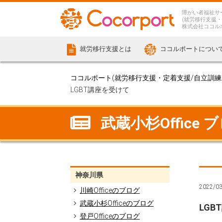
障がい者福祉サ
(就労移行支援・
株式会社ココル
就労移行支援とは
ココルポートについ
ココルポート(就労移行支援・定着支援/自立訓練/計
LGBT講座を受けて
武蔵小杉Office 
神奈川県
2022/0
川崎Officeのブログ
武蔵小杉Officeのブログ
LGB
登戸Officeのブログ