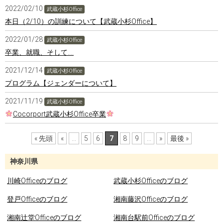
2022/02/10
武蔵小杉Office
本日（2/10）の訓練について【武蔵小杉Office】
2022/01/28
武蔵小杉Office
卒業、就職、そして‥‥
2021/12/14
武蔵小杉Office
プログラム【ジェンダーについて】
2021/11/19
武蔵小杉Office
Cocorport武蔵小杉Office卒業
« 先頭
«
...
5
6
7
8
9
...
»
最後 »
神奈川県
川崎Officeのブログ
武蔵小杉Officeのブログ
登戸Officeのブログ
湘南藤沢Officeのブログ
湘南辻堂Officeのブログ
湘南台駅前Officeのブログ