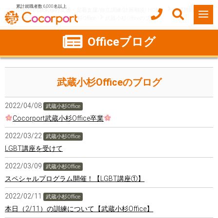
累計就職者数 6,000名以上
ココルポート(就労移行支援・定着支援/自立訓練/計画相談) HOME
事業所紹介
神奈川県
川崎市
武蔵小杉Office
武蔵小杉Officeのブログ
Officeブログ
武蔵小杉Officeのブログ
2022/04/08
武蔵小杉Office
Cocorport武蔵小杉Office卒業
2022/03/22
武蔵小杉Office
LGBT講座を受けて
2022/03/09
武蔵小杉Office
スペシャルプログラム開催！【LGBT講座①】
2022/02/11
武蔵小杉Office
本日（2/11）の訓練について【武蔵小杉Office】