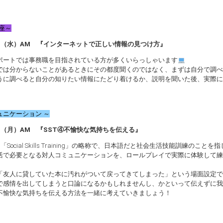
座～
4日（水）AM 『インターネットで正しい情報の見つけ方』
ポートでは事務職を目指されている方が多くいらっしゃいます
では分からないことがあるときにその都度聞くのではなく、まずは自分で調べ
うに調べると自分の知りたい情報にたどり着けるか、説明を聞いた後、実際に
ュニケーション ～
9日（月）AM 『SST④不愉快な気持ちを伝える』
は「Social Skills Training」の略称で、日本語だと社会生活技能訓練のことを
活で必要となる対人コミュニケーションを、ロールプレイで実際に体験して練
「友人に貸していた本に汚れがついて戻ってきてしまった」という場面設定で
で感情を出してしまうと口論になるかもしれませんし、かといって伝えずに我
不愉快な気持ちを伝える方法を一緒に考えていきましょう！