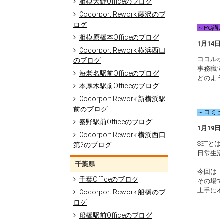
相模大野Officeのブログ
Cocorport Rework 藤沢のブ
ログ
～PC講
相模原橋本Officeのブログ
1月1
Cocorport Rework 横浜西口
ココル
のブログ
事務職
海老名駅前Officeのブログ
どのよ
本厚木駅前Officeのブログ
Cocorport Rework 新横浜駅
前のブログ
～コミ
秦野駅前Officeのブログ
1月1
Cocorport Rework 横浜西口
SSTと
第2のブログ
日常生
千葉県
今回は
千葉Officeのブログ
その場
上手に
Cocorport Rework 船橋のブ
ログ
船橋駅前Officeのブログ