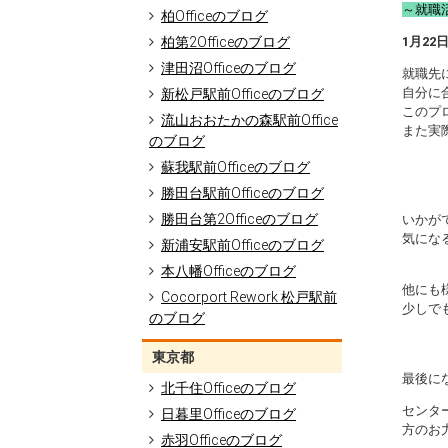
～就職
柏Officeのブログ
柏第2Officeのブログ
1月2
津田沼Officeのブログ
就職先
自分に
新松戸駅前Officeのブログ
このプ
流山おおたかの森駅前Office
また実
のブログ
蘇我駅前Officeのブログ
勝田台駅前Officeのブログ
勝田台第2Officeのブログ
いかが
気にな
新浦安駅前Officeのブログ
本八幡Officeのブログ
他にも
Cocorport Rework 松戸駅前
少しで
のブログ
東京都
最後に
北千住Officeのブログ
センタ
日暮里Officeのブログ
方のお
赤羽Officeのブログ