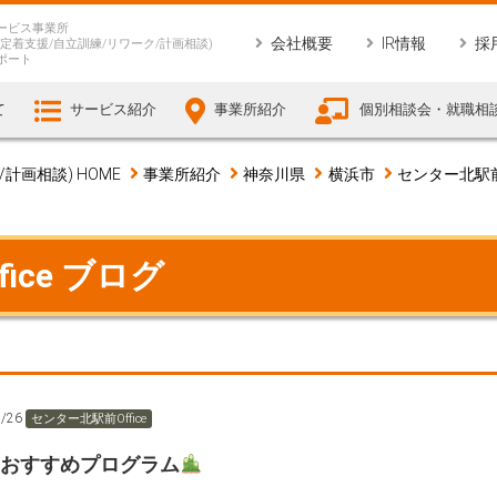
ービス事業所
会社概要
IR情報
採
定着支援/自立訓練/リワーク/計画相談)
ポート
て
サービス紹介
事業所紹介
個別相談会・就職相
画相談) HOME
事業所紹介
神奈川県
横浜市
センター北駅前O
ice ブログ
2/26
センター北駅前Office
のおすすめプログラム