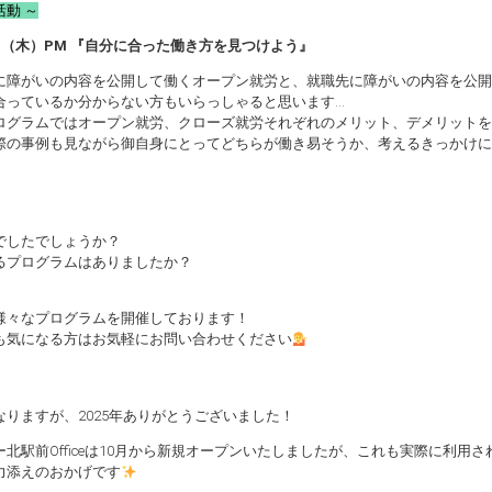
活動 ～
2日（木）PM 『自分に合った働き方を見つけよう』
に障がいの内容を公開して働くオープン就労と、就職先に障がいの内容を公開
合っているか分からない方もいらっしゃると思います…
ログラムではオープン就労、クローズ就労それぞれのメリット、デメリットを
際の事例も見ながら御自身にとってどちらが働き易そうか、考えるきっかけに
でしたでしょうか？
るプログラムはありましたか？
様々なプログラムを開催しております！
も気になる方はお気軽にお問い合わせください
なりますが、2025年ありがとうございました！
ー北駅前Officeは10月から新規オープンいたしましたが、これも実際に利
力添えのおかげです