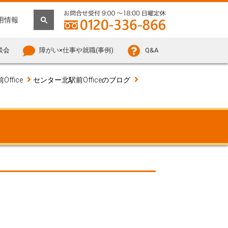
用情報
談会
障がい×仕事や就職(事例)
Q&A
ffice
センター北駅前Officeのブログ