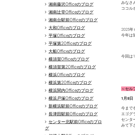
みなさ
湘南藤沢Officeのブログ
ココルポ
湘南辻堂Officeのブログ
湘南台駅前Officeのブログ
大和Officeのブログ
202
今年は
平塚Officeのブログ
平塚第2Officeのブログ
大船Officeのブログ
今回は
横須賀Officeのブログ
横須賀第2Officeのブログ
横浜Officeのブログ
横浜第2Officeのブログ
～セル
横浜関内Officeのブログ
横浜戸塚Officeのブログ
1月8
新横浜駅前Officeのブログ
今まで
長津田駅前Officeのブログ
エゴグ
センタ
センター北駅前Officeのブロ
みて下
グ