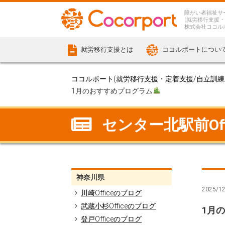
障がい者福祉サ
(就労移行支援・
株式会社ココル
就労移行支援とは
ココルポートについ
ココルポート(就労移行支援・定着支援/自立訓練/計
1月のおすすめプログラム
センター北駅前Off
神奈川県
2025/1
川崎Officeのブログ
武蔵小杉Officeのブログ
1月
登戸Officeのブログ