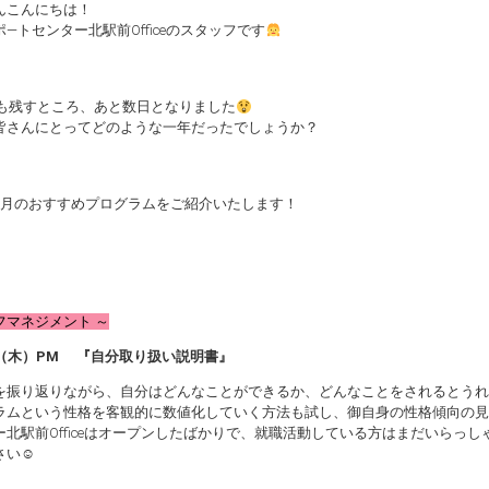
んこんにちは！
―トセンター北駅前Officeのスタッフです
5年も残すところ、あと数日となりました
皆さんにとってどのような一年だったでしょうか？
1月のおすすめプログラムをご紹介いたします！
フマネジメント ～
日（木）PM 『自分取り扱い説明書』
を振り返りながら、自分はどんなことができるか、どんなことをされるとうれ
ラムという性格を客観的に数値化していく方法も試し、御自身の性格傾向の見
ー北駅前Officeはオープンしたばかりで、就職活動している方はまだいらっ
さい☺